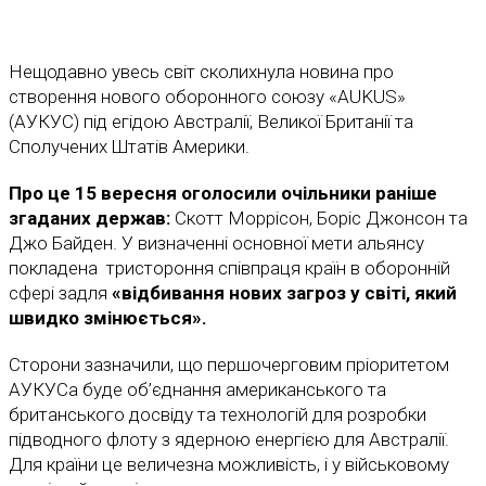
Нещодавно увесь світ сколихнула новина про
створення нового оборонного союзу «AUKUS»
(АУКУС) під егідою Австралії, Великої Британії та
Сполучених Штатів Америки.
Про це 15 вересня оголосили очільники раніше
згаданих держав:
Скотт Моррісон, Боріс Джонсон та
Джо Байден. У визначенні основної мети альянсу
покладена тристороння співпраця країн в оборонній
сфері задля
«відбивання нових загроз у світі, який
швидко змінюється».
Сторони зазначили, що першочерговим пріоритетом
АУКУСа буде об’єднання американського та
британського досвіду та технологій для розробки
підводного флоту з ядерною енергією для Австралії.
Для країни це величезна можливість, і у військовому