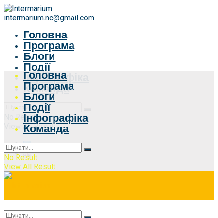
intermarium.nc@gmail.com
Головна
Програма
Блоги
Події
Головна
Інфографіка
Програма
Команда
Блоги
Події
Інфографіка
No Result
View All Result
Команда
No Result
View All Result