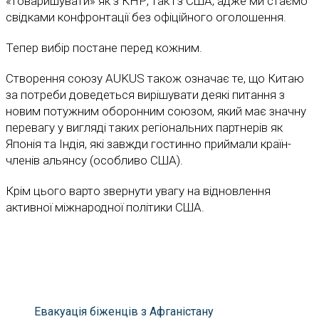
«товаришувати» як з КНР, так і з США, адже ми стаємо
свідками конфронтації без офіційного оголошення.
Тепер вибір постане перед кожним.
Створення союзу AUKUS також означає те, що Китаю
за потреби доведеться вирішувати деякі питання з
новим потужним оборонним союзом, який має значну
перевагу у вигляді таких регіональних партнерів як
Японія та Індія, які завжди гостинно приймали країн-
членів альянсу (особливо США).
Крім цього варто звернути увагу на відновлення
активної міжнародної політики США.
Евакуація біженців з Афганістану