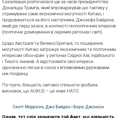
Її реалізація розпочалася ще за часів президентства
Дональда Трампа, який впроваджував цю тактику у
стримуванні саме економічної могутності Китаю, і
продовжується за його наступника, Джозефа Байдена,
який діє перш за все, в контексті геополітичних інтересів
(політичне домінування в окремих регіонах і світі).
Щодо Австралії та Великої Британії, то поширення
могутності Китаю загрожує економічним та політичним
інтересам обох країн у регіонах Східної Азії, Індійського
і Тихого океанів. А відстоювати свої інтереси
однозначно легше в союзі з впливовими державами
ніж поодинці.
По-третє, більшість світової спільноти зробила
висновок, що AUKUS – це нове НАТО.
Скотт Моррісон, Джо Байден і Боріс Джонсон
Однак, тут слід зазначити той факт, що діяльність