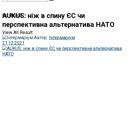
AUKUS: ніж в спину ЄС чи
No Result
перспективна альтернатива НАТО
View All Result
Автор:
Інтермаріум
21.12.2021