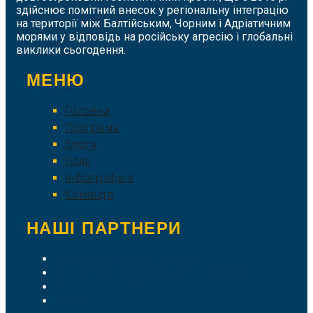
здійснює помітний внесок у регіональну інтеграцію
на території між Балтійським, Чорним і Адріатичним
морями у відповідь на російську агресію і глобальні
виклики сьогодення.
МЕНЮ
Головна
Програма
Блоги
Події
Інфографіка
Команда
НАШІ ПАРТНЕРИ
Літературний клуб "Пломінь"
ГО "Інститут Національного Розвитку"
The New Prometheism
Vokativ