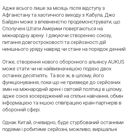
Адже всього лише за місяць після відступу з
Афганістану та хаотичного виходу з Кабула, Джо
Байден може з впевненістю продемонструвати, що
Сполучені Штати Америки повертаються на
міжнародну арену. І дякуючи створенню союзу,
питання довгостроковості та серйозності дій
нинішнього уряду навряд чи стане на порядок денний.
Отже, створення нового оборонного альянсу AUKUS
може стати чи не найвизначнішою подією двох
останніх десятиліть. Та все ж, в цілому, його
функціонування, поки що не призведе до серйозних
змін на міжнародній арені і світовій політиці в цілому,
адже союз зосереджений на спільні навчання, обмін
інформацією та іншою співпрацею країн-партнерів в
оборонній сфері.
Однак Китай, очевидно, буде стурбований останніми
подіями і робитиме серйозні, можливо, вирішальні