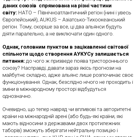
даних союзів спрямована на різні частини
світу:
НАТО – Північноатлантичний регіон (нині і увесь
Європейський), AUKUS – Азіатсько-Тихоокеанський
регіон. Тому, скоріше за все, ці два альянси будуть
діяти паралельно, а не виключати один одного.
Однак, головним пунктом в зацікавленні світової
спільноти щодо створення АУКУСу залишається
питання:
до чого ж призведе поява тристороннього
союзу? Насправді, давати зараз якісь прогнози на
майбутнє складно, адже альянс лише розпочинає своє
функціонування. Однак, безслідно нічого не проходить і
зміни в міжнародному просторі відбудуться
однозначно.
Очевидно, що тепер навряд чи впливові та авторитетні
країни на міжнародній арені (або будь-які країни, які
мають відносини з державами двох протилежних
таборів) зможуть зберігати нейтральну позицію і