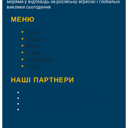
морями у відповідь на російську агресію і глобальні
виклики сьогодення.
МЕНЮ
Home
Program
Blogs
Events
Infographics
Team
НАШІ ПАРТНЕРИ
Літературний клуб "Пломінь"
ГО "Інститут Національного Розвитку"
The New Prometheism
Vokativ