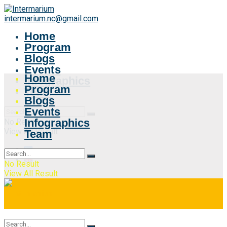
intermarium.nc@gmail.com
Home
Program
Blogs
Events
Home
Infographics
Program
Team
Blogs
Events
Infographics
No Result
View All Result
Team
No Result
View All Result