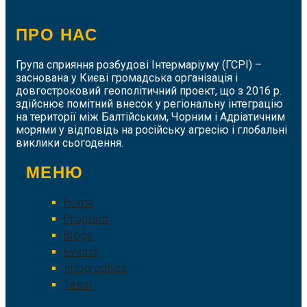
ПРО НАС
Група сприяння розбудові Інтермаріуму (ГСРІ) –
заснована у Києві громадська організація і
довгостроковий геополітичний проект, що з 2016 р.
здійснює помітний внесок у регіональну інтеграцію
на території між Балтійським, Чорним і Адріатичним
морями у відповідь на російську агресію і глобальні
виклики сьогодення.
МЕНЮ
Home
Program
Blogs
Events
Infographics
Team