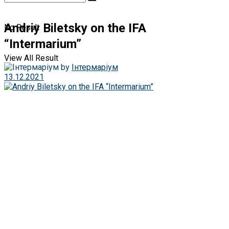
Andriy Biletsky on the IFA
No Result
“Intermarium”
View All Result
by
Інтермаріум
13.12.2021