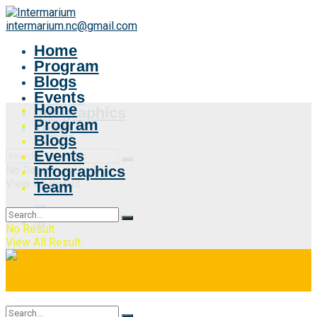
intermarium.nc@gmail.com
Home
Program
Blogs
Events
Home
Infographics
Program
Team
Blogs
Events
Infographics
No Result
View All Result
Team
No Result
View All Result