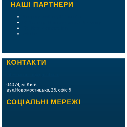
НАШІ ПАРТНЕРИ
Літературний клуб "Пломінь"
ГО "Інститут Національного Розвитку"
The New Prometheism
Vokativ
КОНТАКТИ
intermarium.nc@gmail.com
04074, м. Київ
вул.Новомостицька, 25, офіс 5
СОЦІАЛЬНІ МЕРЕЖІ