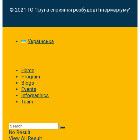
© 2021 ГО "Група сприяння розбудові Інтермаріуму"
Українська
Home
Program
Blogs
Events
Infographics
Team
No Result
View All Result