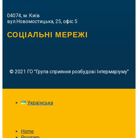
intermarium.nc@gmail.com
04074, м. Київ
вул.Новомостицька, 25, офіс 5
СОЦІАЛЬНІ МЕРЕЖІ
© 2021 ГО "Група сприяння розбудові Інтермаріуму"
Українська
Home
Program