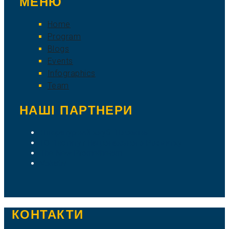
МЕНЮ
Home
Program
Blogs
Events
Infographics
Team
НАШІ ПАРТНЕРИ
Літературний клуб "Пломінь"
ГО "Інститут Національного Розвитку"
The New Prometheism
Vokativ
КОНТАКТИ