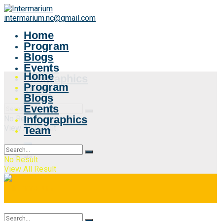
intermarium.nc@gmail.com
Home
Program
Blogs
Events
Home
Infographics
Program
Team
Blogs
Events
Infographics
No Result
View All Result
Team
No Result
View All Result