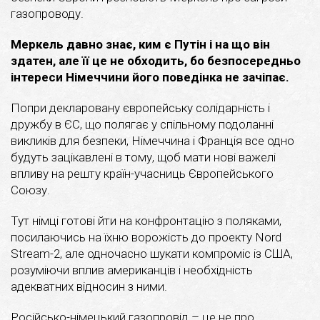
газопроводу.
Меркель давно знає, ким є Путін і на що він
здатен, але її це не обходить, бо безпосередньо
інтереси Німеччини його поведінка не зачіпає.
Попри декларовану європейську солідарність і
дружбу в ЄС, що полягає у спільному подоланні
викликів для безпеки, Німеччина і Франція все одно
будуть зацікавлені в тому, щоб мати нові важелі
впливу на решту країн-учасниць Європейського
Союзу.
Тут німці готові йти на конфронтацію з поляками,
посилаючись на їхню ворожість до проекту Nord
Stream-2, але одночасно шукати компроміс із США,
розуміючи вплив американців і необхідність
адекватних відносин з ними.
Російсько-німецький газопровід – це не про