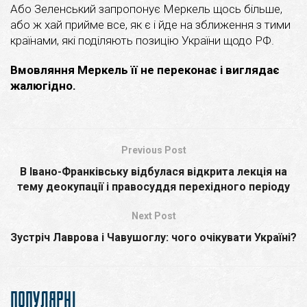
Або Зеленський запропонує Меркель щось більше,
або ж хай прийме все, як є і йде на зближення з тими
країнами, які поділяють позицію України щодо РФ.
Вмовляння Меркель її не переконає і виглядає
жалюгідно.
Previous Post
В Івано-Франківську відбулася відкрита лекція на
тему деокупації і правосуддя перехідного періоду
Next Post
Зустріч Лаврова і Чавушоглу: чого очікувати Україні?
ПОПУЛЯРНІ