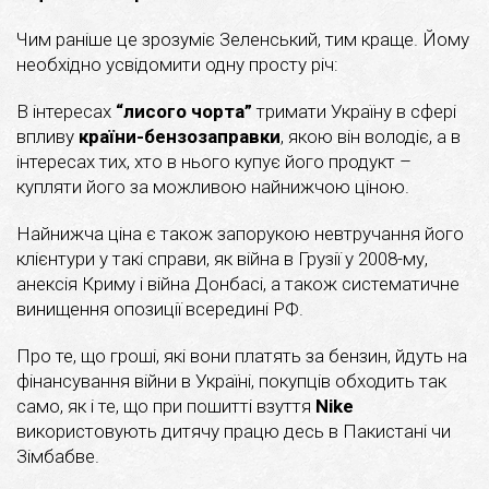
Чим раніше це зрозуміє Зеленський, тим краще. Йому
необхідно усвідомити одну просту річ:
В інтересах
“лисого чорта”
тримати Україну в сфері
впливу
країни-бензозаправки
, якою він володіє, а в
інтересах тих, хто в нього купує його продукт –
купляти його за можливою найнижчою ціною.
Найнижча ціна є також запорукою невтручання його
клієнтури у такі справи, як війна в Грузії у 2008-му,
анексія Криму і війна Донбасі, а також систематичне
винищення опозиції всередині РФ.
Про те, що гроші, які вони платять за бензин, йдуть на
фінансування війни в Україні, покупців обходить так
само, як і те, що при пошитті взуття
Nike
використовують дитячу працю десь в Пакистані чи
Зімбабве.