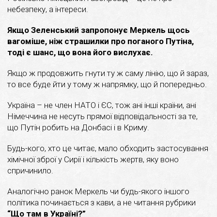
небезпеку, а інтереси.
Якщо Зеленський запропонує Меркель щось
вагоміше, ніж страшилки про поганого Путіна,
тоді є шанс, що вона його вислухає.
Якщо ж продовжить гнути ту ж саму лінію, що й зараз,
то все буде йти у тому ж напрямку, що й попередньо.
Україна – не член НАТО і ЄС, тож ані інші країни, ані
Німеччина не несуть прямої відповідальності за те,
що Путін робить на Донбасі і в Криму.
Будь-кого, хто це читає, мало обходить застосування
хімічної зброї у Сирії і кількість жертв, яку воно
спричинило.
Аналогічно ранок Меркель чи будь-якого іншого
політика починається з кави, а не читання рубрики
“Що там в Україні?”