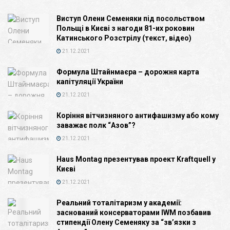
Виступ Олени Семеняки під посольством
Польщі в Києві з нагоди 81-их роковин
Катинського Розстрілу (текст, відео)
21.12.2021
Формула Штайнмаєра – дорожня карта
капітуляції України
21.12.2021
Коріння вітчизняного антифашизму або кому
заважає полк “Азов”?
21.12.2021
Haus Montag презентував проект Kraftquell у
Києві
21.12.2021
Реальний тоталітаризм у академії:
заснований консерваторами IWM позбавив
стипендії Олену Семеняку за “зв’язки з