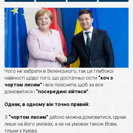
Чого не забрати в Зеленського, так це глибокої
наївності щодо того, що достатньо сісти
“хоч з
чортом лисим”
і все пояснити, щоб за все
домовитися і
“посередині зійтися”
.
Однак, в одному він точно правий:
З
“чортом лисим”
дійсно можна домовитися, однак
лише на його умовах, а не на умовах також Вови,
тільки з Києва.