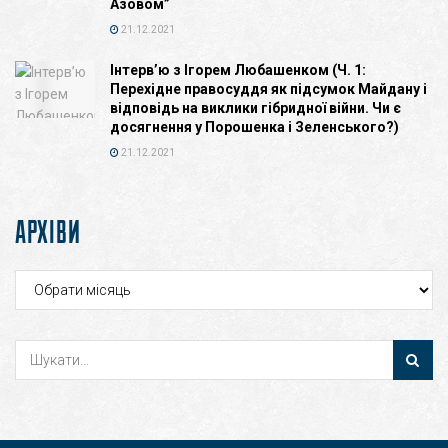
Азовом”
21.12.2021
Інтерв’ю з Ігорем Любашенком (Ч. 1:
Перехідне правосуддя як підсумок Майдану і
відповідь на виклики гібридної війни. Чи є
досягнення у Порошенка і Зеленського?)
21.12.2021
АРХІВИ
Архіви