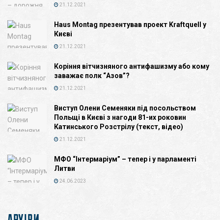
21.12.2021
Haus Montag презентував проект Kraftquell у
Києві
21.12.2021
Коріння вітчизняного антифашизму або кому
заважає полк “Азов”?
21.12.2021
Виступ Олени Семеняки під посольством
Польщі в Києві з нагоди 81-их роковин
Катинського Розстрілу (текст, відео)
21.12.2021
МФО “Інтермаріум” – тепер і у парламенті
Литви
24.06.2023
АРХІВИ