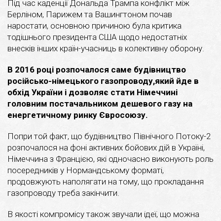
Під час каденції Дональда Трампа конфлікт між
Берліном, Парижем та Вашингтоном почав
наростати, основною причиною була критика
тодішнього президента США щодо недостатніх
внесків інших країн-учасниць в колективну оборону.
В 2016 році розпочалося саме будівництво
російсько-німецького газопроводу,який йде в
обхід України і дозволяє стати Німеччині
головним постачальником дешевого газу на
енергетичному ринку Євросоюзу.
Попри той факт, що будівництво Північного Потоку-2
розпочалося на фоні активних бойових дій в Україні,
Німеччина з Францією, які одночасно виконують роль
посередників у Нормандському форматі,
продовжують наполягати на тому, що прокладання
газопроводу треба закінчити.
В якості компромісу також звучали ідеї, що можна