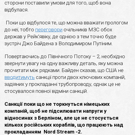
сторони поставили умови для того, щоб вона
відбулася.
Поки що відбулося те, що можна вважати прологом
до неї, тобто
переговори
очільників МЗС обох
держав у Рейк’явіку, де однією з тем точно буде
зустріч Джо Байдена з Володимиром Путіним.
Повертаючись до Північного Потоку – 2, необхідно
звернути увагу на одну важливу деталь, яку можна
прочитати між рядками. Байден сказав, що США не
вводитимуть
санкції проти двох ключових компаній,
задіяних у прокладанні трубопроводу, однак це не
стосувалося повної відміни санкцій.
Санкції поки що не торкнуться німецьких
компаній, щоб не підсилювати напруги у
відносинах з Берліном, але це не стосується
кількох російських кораблів, що працюють над
прокладанням Nord Stream -2.