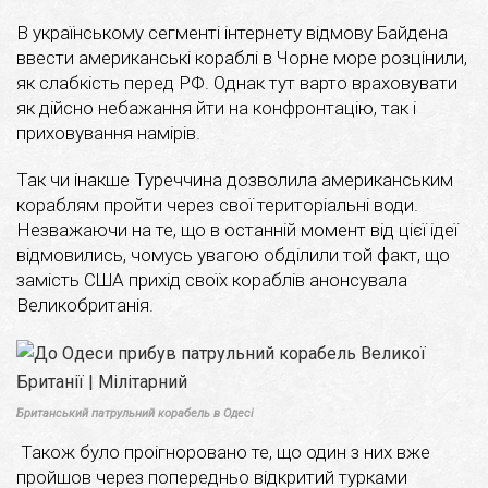
В українському сегменті інтернету відмову Байдена
ввести американські кораблі в Чорне море розцінили,
як слабкість перед РФ. Однак тут варто враховувати
як дійсно небажання йти на конфронтацію, так і
приховування намірів.
Так чи інакше Туреччина дозволила американським
кораблям пройти через свої територіальні води.
Незважаючи на те, що в останній момент від цієї ідеї
відмовились, чомусь увагою обділили той факт, що
замість США прихід своїх кораблів анонсувала
Великобританія.
Британський патрульний корабель в Одесі
Також було проігноровано те, що один з них вже
пройшов через попередньо відкритий турками