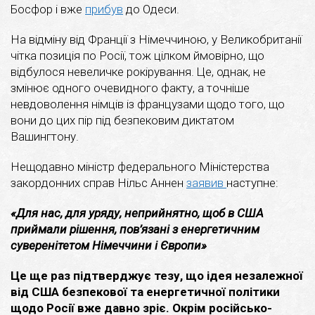
Босфор і вже
прибув
до Одеси.
На відміну від Франції з Німеччиною, у Великобританії
чітка позиція по Росії, тож цілком ймовірно, що
відбулося невеличке рокірування. Це, однак, не
змінює одного очевидного факту, а точніше
невдоволення німців із французами щодо того, що
вони до цих пір під безпековим диктатом
Вашингтону.
Нещодавно міністр федерального Міністерства
закордонних справ Нільс Аннен
заявив
наступне:
«Для нас, для уряду, неприйнятно, щоб в США
приймали рішення, пов’язані з енергетичним
суверенітетом Німеччини і Європи»
Це ще раз підтверджує тезу, що ідея незалежної
від США безпекової та енергетичної політики
щодо Росії вже давно зріє. Окрім російсько-