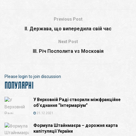
Previous Post
II. Держава, що випередила свій час
Next Post
III. Річ Посполита vs Московія
Please
login
to join discussion
ПОПУЛЯРНІ
У Верховній Раді створили міжфракційне
об’єднання “Інтермаріум”
21.12.2021
Формула Штайнмаєра – дорожня карта
капітуляції України