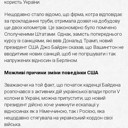
користь України.
Нещодавно стало відомо, що фірма, котра відповідає
за прокладання труби, отримала дозвіл на добудову
ще двох кілометрів. Це закономірно було помічено
Сполученими Штатами. Однак, замість попереднього
курсу із санкціями, які ввів Дональд Трамп, новий
президент США Джо Байден сказав, що Вашингтон не
вводитиме нових санкцій, щоб не погіршувати і так
напружених відносин із Берліном.
Можливі причини зміни поведінки США
Зважаючи на той факт, що початок каденції Байдена
розпочався з активних дій української влади проти V
колони в Україні, можна припустити, що новий
президент дійсно хоче уникнути ескалації у
відносинах як з Німеччиною, так і Росією, яка
нещодавно стягувала на український кордон свої
війська.