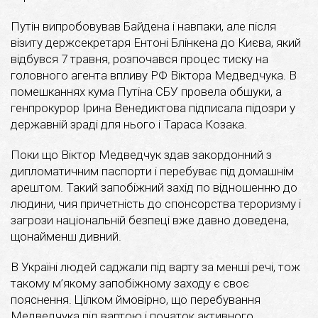
Путін випробовував Байдена і навпаки, але після
візиту держсекретаря Ентоні Блінкена до Києва, який
відбувся 7 травня, розпочався процес тиску на
головного агента впливу РФ Віктора Медведчука. В
помешканнях кума Путіна СБУ провела обшуки, а
генпрокурор Ірина Венедиктова підписала підозри у
державній зраді для нього і Тараса Козака.
Поки що Віктор Медведчук здав закордонний з
дипломатичним паспорти і перебуває під домашнім
арештом. Такий запобіжний захід по відношенню до
людини, чия причетність до спонсорства тероризму і
загрози національній безпеці вже давно доведена,
щонайменш дивний.
В Україні людей саджали під варту за менші речі, тож
такому м’якому запобіжному заходу є своє
пояснення. Цілком ймовірно, що перебування
Медведчука під вартою і початок активного