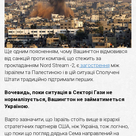
Ще одним поясненням, чому Вашингтон відмовився
від санкцій проти компанії, що стежить за
прокладанням Nord Stream -2, є
загострення
між
Ізраїлем та Палестиною і в цій ситуації Сполучені
Штати традиційно підтримали перших.
Вочевидь, поки ситуація в Секторі Гази не
нормалізується, Вашингтон не займатиметься
Україною.
Варто зазначити, що Ізраїль стоїть вище в ієрархії
стратегічних партнерів США, ніж Україна, тож логічно,
що поки що погляд дядька Сема направлений на