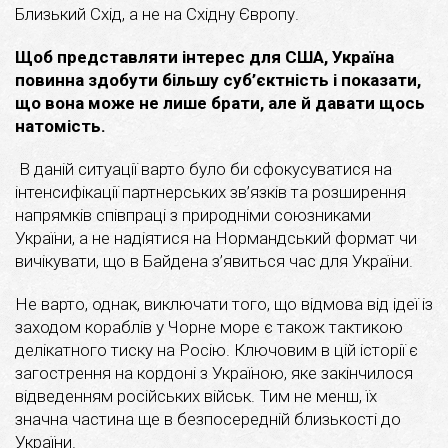
Близький Схід, а не на Східну Європу.
Щоб представляти інтерес для США, Україна
повинна здобути більшу суб’єктність і показати,
що вона може не лише брати, але й давати щось
натомість.
В даній ситуації варто було би сфокусуватися на
інтенсифікації партнерських зв’язків та розширення
напрямків співпраці з природніми союзниками
України, а не надіятися на Нормандський формат чи
вичікувати, що в Байдена з’явиться час для України.
Не варто, однак, виключати того, що відмова від ідеї із
заходом кораблів у Чорне море є також тактикою
делікатного тиску на Росію. Ключовим в цій історії є
загострення на кордоні з Україною, яке закінчилося
відведенням російських військ. Тим не менш, їх
значна частина ще в безпосередній близькості до
України.