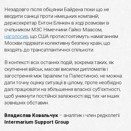
Незадовго після обіцянки Байдена поки що не
вводити санкції проти німецьких компаній,
держсекретар Ентоні Блінкен в ході розмови із
очільником МЗС Німеччини Гайко Маасом,
наголосив
, що США протистоятимуть намаганням
Москви підірвати колективну безпеку країн, що
входять до трансатлантичної спільноти.
В контексті всіх останніх подій, зокрема таких, як
скупчення військ, масові висилки дипломатів і
загострення між Ізраїлем та Палестиною, не можна
дати точну оцінку ситуації в цілому, проте необхідно
далі працювати на збільшення власної суб’єктності,
щоб уникнути постійної залежності від тих чи інших
зовнішніх обставин.
Владислав Ковальчук
– аналітик і член редколегії
Intermarium Support Group