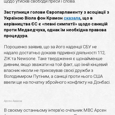
щодо утисків свободи преси і слова.
Заступниця голови Європарламенту з асоціації з
Україною Віола фон Крамон
сказала
, що в
керівництва ЄС є «певні симпатії» щодо санкцій
проти Медведчука, однак їм необхідна правова
процедура.
Порошенко заявив, що за його каденції СБУ не
надало достатньо доказів підривної діяльності 112,
ZIK та Newsone. Таке твердження є щонайменше
дивним, якщо зважати на той факт, що їхній кінцевий
власник ніколи не приховував своєї дружби з
Володимиром Путіним, а санкції проти нього США
ввели ще на початку збройного конфлікту на Донбасі.
Арсен Аваков
В своєму останньому інтерв’ю очільник МВС Арсен