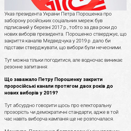
Указ президента України Петра Порошенка про
заборону російських соціальних мереж був
підписаний у березні 2017 р., тобто за два роки до
нових виборів президента. Порошенко стверджує, що
закриття каналів Медведчука у 2019 р. дало би
підстави стверджувати, що вибори були нечесними.
Тут можна тільки погодитися, але водночас виникає
резонне запитання:
Що заважало Петру Порошенку закрити
проросійські канали протягом двох років до
нових виборів у 2019?
Тут абсурдно говорити щось про електоральну
прозорість чи демократичні стандарти, адже в той
час навіть виборча кампанія ще не розпочалася.