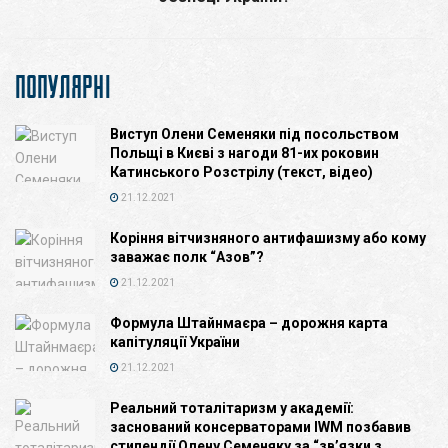
ПОПУЛЯРНІ
Виступ Олени Семеняки під посольством
Польщі в Києві з нагоди 81-их роковин
Катинського Розстрілу (текст, відео)
21.12.2021
Коріння вітчизняного антифашизму або кому
заважає полк “Азов”?
21.12.2021
Формула Штайнмаєра – дорожня карта
капітуляції України
21.12.2021
Реальний тоталітаризм у академії:
заснований консерваторами IWM позбавив
стипендії Олену Семеняку за “зв’язки з