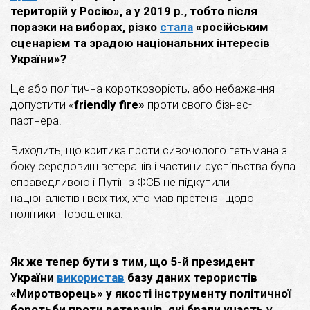
територій у Росію», а у 2019 р., тобто після
поразки на виборах, різко
стала
«російським
сценарієм та зрадою національних інтересів
України»?
Це або політична короткозорість, або небажання
допустити «
friendly
fire
»
проти свого бізнес-
партнера.
Виходить, що критика проти сивочолого гетьмана з
боку середовищ ветеранів і частини суспільства була
справедливою і Путін з ФСБ не підкупили
націоналістів і всіх тих, хто мав претензії щодо
політики Порошенка.
Як же тепер бути з тим, що 5-й президент
України
використав
базу даних терористів
«Миротворець» у якості інструменту політичної
боротьби проти ветеранів, які брали участь у