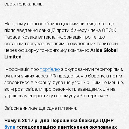
своїх телеканалів.
На цьому фоні особливо цікавим виглядає те, що
після введення санкцій проти бізнесу члена ОПЗЖ
Тараса Козака витекла інформація про те, що
останній торгував вугіллям із окупованих територій
через офшорну гонконгську компанію
Arida Global
Limited
.
Інформація про
торгівлю
з окупованими територіями,
вугілля з яких через РФ продається в Європу, а потім
завозиться в Україну, була ще у 2017 р. Тим не менше,
всім розповідали про резонність завищених цін на
українську енергетику і формулу «Роттердам+».
Звідси виникає ще одне питання:
Чому в 2017 р. для Порошенка блокада ЛДНР
була
«спецоперацією з витіснення окупованих