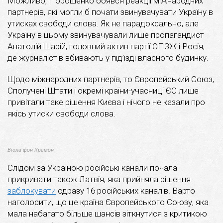
Можливо, Порошенко боявся реакції міжнародних
партнерів, які могли б почати звинувачувати Україну в
утисках свободи слова. Як не парадоксально, але
Україну в цьому звинувачували лише пропагандист
Анатолій Шарій, головний актив партії ОПЗЖ і Росія,
де журналістів вбивають у під’їзді власного будинку.
Щодо міжнародних партнерів, то Європейський Союз,
Сполучені Штати і окремі країни-учасниці ЄС лише
привітали таке рішення Києва і нічого не казали про
якісь утиски свободи слова.
Віола фон Крамон
Слідом за Україною російські канали почала
прикривати також Латвія, яка прийняла рішення
заблокувати
одразу 16 російських каналів. Варто
наголосити, що це країна Європейського Союзу, яка
мала набагато більше шансів зіткнутися з критикою