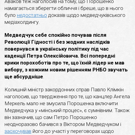
Аваков теж наголосив на тому, що Порошенко
намагається зберегти обличчя і бреше, що в нього
було
недостатньо
доказів щодо медведчуківського
медіахолдингу.
Медведчук себе спокійно почував після
Революції Гідності і без жодних наслідків
повернувся в українську політику під час
каденції Петра Олексійовича. Всі попередні
крики порохоботів про те, що їхній лідер не мав
вибору, з кожним новим рішенням РНБО звучать
ще абсурдніше
.
Колишній міністр закордонних справ Павло Клімкін
наголосив, що твердження про те, що канцлер Ангела
Меркель мало не змусила Порошенка включити
Медведчука у «мінський процес», є сумнівним. Також
він зазначив, що сам Петро Порошенко
неодноразово бачився з Віктором Медведчуком і
заохочував
його до участі у переговорах щодо