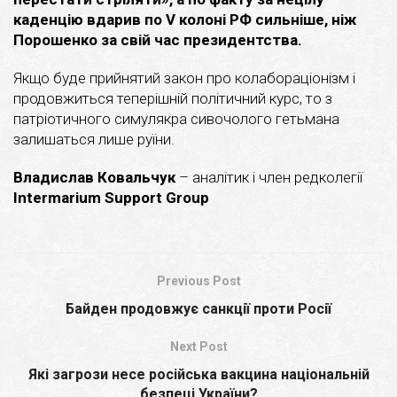
каденцію вдарив по V колоні РФ сильніше, ніж
Порошенко за свій час президентства.
Якщо буде прийнятий закон про колабораціонізм і
продовжиться теперішній політичний курс, то з
патріотичного симулякра сивочолого гетьмана
залишаться лише руїни.
Владислав Ковальчук
– аналітик і член редколегії
Intermarium Support Group
Previous Post
Байден продовжує санкції проти Росії
Next Post
Які загрози несе російська вакцина національній
безпеці України?