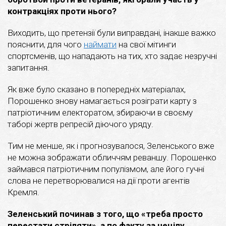
контракціях проти нього?
Виходить, що претензії були виправдані, інакше важко
пояснити, для чого
наймати
на свої мітинги
спортсменів, що нападають на тих, хто задає незручні
запитання.
Як вже було сказано в попередніх матеріалах,
Порошенко знову намагається розіграти карту з
патріотичним електоратом, збираючи в своєму
таборі жертв репресій діючого уряду.
Тим не менше, як і прогнозувалося, Зеленського вже
не можна зображати обличчям реваншу. Порошенко
займався патріотичним популізмом, але його гучні
слова не перетворювалися на дії проти агентів
Кремля.
Зеленський починав з того, що «треба просто
перестати стріляти», а по факту за нецілу