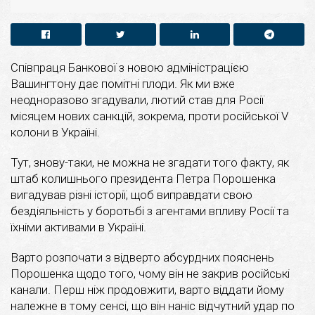
Співпраця Банкової з новою адміністрацією
Вашингтону дає помітні плоди. Як ми вже
неодноразово згадували, лютий став для Росії
місяцем нових санкцій, зокрема, проти російської V
колони в Україні.
Тут, знову-таки, не можна не згадати того факту, як
штаб колишнього президента Петра Порошенка
вигадував різні історії, щоб виправдати свою
бездіяльність у боротьбі з агентами впливу Росії та
їхніми активами в Україні.
Варто розпочати з відверто абсурдних пояснень
Порошенка щодо того, чому він не закрив російські
канали. Перш ніж продовжити, варто віддати йому
належне в тому сенсі, що він наніс відчутний удар по