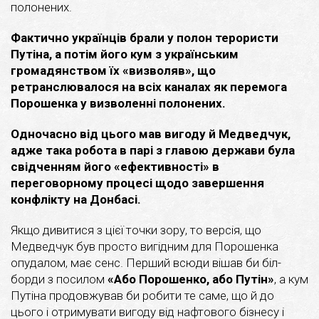
полонених.
Фактично українців брали у полон терористи
Путіна, а потім його кум з українським
громадянством їх «визволяв», що
ретранслювалося на всіх каналах як перемога
Порошенка у визволенні полонених.
Одночасно від цього мав вигоду й Медведчук,
адже така робота в парі з главою держави була
свідченням його «ефективності» в
переговорному процесі щодо завершення
конфлікту на Донбасі.
Якщо дивитися з цієї точки зору, то версія, що
Медведчук був просто вигідним для Порошенка
опудалом, має сенс. Перший всюди вішав би біл-
борди з посилом
«Або Порошенко, або Путін»
, а кум
Путіна продовжував би робити те саме, що й до
цього і отримувати вигоду від нафтового бізнесу і