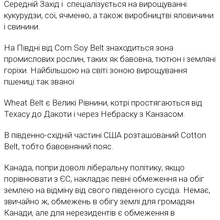
Середній Захід і спеціалізується на вирощуванні
кукурудзи, сої, ячменю, а також виробництві яловичини
і свинини.
На Півдні від Corn Soy Belt знаходиться зона
промислових рослин, таких як бавовна, тютюн і земляні
горіхи. Найбільшою на світі зоною вирощування
пшениці так званої
Wheat Belt є Великі Рівнини, котрі простягаються від
Техасу до Дакоти і через Небраску з Канзасом.
В південно-східній частині США розташований Cotton
Belt, тобто бавовняний пояс.
Канада, попри доволі ліберальну політику, якщо
порівнювати з ЄС, накладає певні обмеження на обіг
землею на відміну від свого південного сусіда. Немає,
звичайно ж, обмежень в обігу землі для громадян
Канади, але для нерезидентів є обмеження в