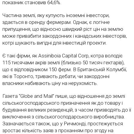
показник становив 64,6%.
Частина землі, яку купують іноземні інвестори,
здається в оренду фермерам. Однак, є логічне
припущення, що відносно швидкий ріст цін на землю
може привабити закордонних і канадських інвесторів,
котрі шукають вигідні для інвестицій проекти.
Є такі фірми, як Assiniboia Capital Corp, котра володіє
115 тисячами акрів землі (близько 50 тисяч гектарів),
що є відповідником 150 ферм. В Британській Колумбії,
які в Торонто, тривають дебати, чи закордонні
власники набивають ціну на нерухомість.
Газета “Globe and Mail” пише, що відношення до землі
сільськогосподарського призначення як до товару і
будування великих резиденцій, з часом призводять до її
виключення з сільськогосподарського виробництва.
Зазначається також, що у Ричмонді, простежується
зростає кількість заяв з проханням про згоду на