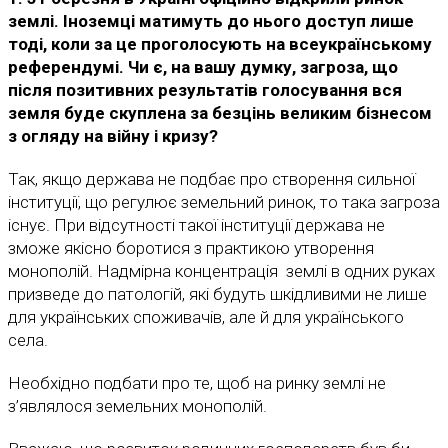
землі. Іноземці матимуть до нього доступ лише
тоді, коли за це проголосують на всеукраїнському
референдумі. Чи є, на вашу думку, загроза, що
після позитивних результатів голосування вся
земля буде скуплена за безцінь великим бізнесом
з огляду на війну і кризу?
Так, якщо держава не подбає про створення сильної
інституції, що регулює земельний ринок, то така загроза
існує. При відсутності такої інституції держава не
зможе якісно боротися з практикою утворення
монополій. Надмірна концентрація землі в одних руках
призведе до патологій, які будуть шкідливими не лише
для українських споживачів, але й для українського
села.
Необхідно подбати про те, щоб на ринку землі не
з’являлося земельних монополій.