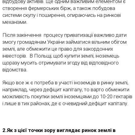
відбудову активів. Ще одним важливим елементом є
створення фермерських бірж, а також побудова
системи скупу і поширення, опираючись на ринкові
механізми.
Після закінчення процесу приватизації важливо дати
змогу громадянам України займатися вільним обігом
землі, але обмежити це право для закордонних
інвесторів. В Польщі, щоб купити землі, іноземець
щоразу мусить отримувати згоду від відповідного
відомства.
Якщо все ж є потреба в участі іноземців в ринку землі,
наприклад, через дефіцит капіталу, то варто обмежити
можливість покупки землі іноземцями до 10-20 гектарів
і лише в тих районах, де є очевидний дефіцит капіталу.
2.Як з цієї точки зору виглядає ринок землі в