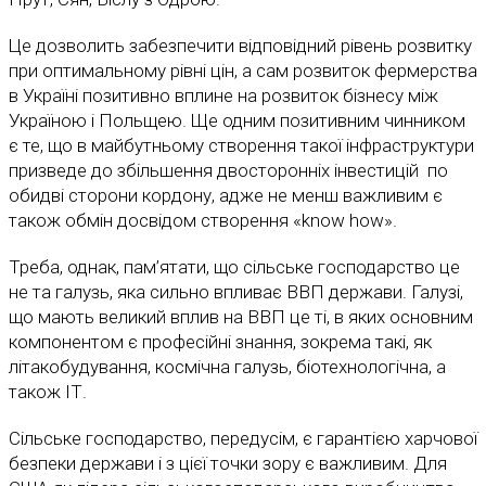
Це дозволить забезпечити відповідний рівень розвитку
при оптимальному рівні цін, а сам розвиток фермерства
в Україні позитивно вплине на розвиток бізнесу між
Україною і Польщею. Ще одним позитивним чинником
є те, що в майбутньому створення такої інфраструктури
призведе до збільшення двосторонніх інвестицій по
обидві сторони кордону, адже не менш важливим є
також обмін досвідом створення «know how».
Треба, однак, пам’ятати, що сільське господарство це
не та галузь, яка сильно впливає ВВП держави. Галузі,
що мають великий вплив на ВВП це ті, в яких основним
компонентом є професійні знання, зокрема такі, як
літакобудування, космічна галузь, біотехнологічна, а
також ІТ.
Сільське господарство, передусім, є гарантією харчової
безпеки держави і з цієї точки зору є важливим. Для