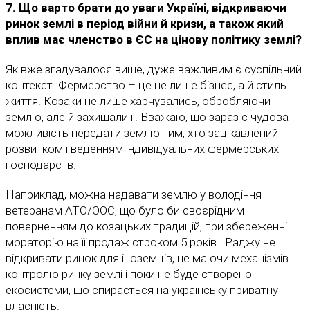
7. Що варто брати до уваги Україні, відкриваючи
ринок землі в період війни й кризи, а також який
вплив має членство в ЄС на цінову політику землі?
Як вже згадувалося вище, дуже важливим є суспільний
контекст. Фермерство – це не лише бізнес, а й стиль
життя. Козаки не лише харчувались, обробляючи
землю, але й захищали її. Вважаю, що зараз є чудова
можливість передати землю тим, хто зацікавлений
розвитком і веденням індивідуальних фермерських
господарств.
Наприклад, можна надавати землю у володіння
ветеранам АТО/ООС, що було би своєрідним
поверненням до козацьких традицій, при збереженні
мораторію на її продаж строком 5 років. Раджу не
відкривати ринок для іноземців, не маючи механізмів
контролю ринку землі і поки не буде створено
екосистеми, що спирається на українську приватну
власність.