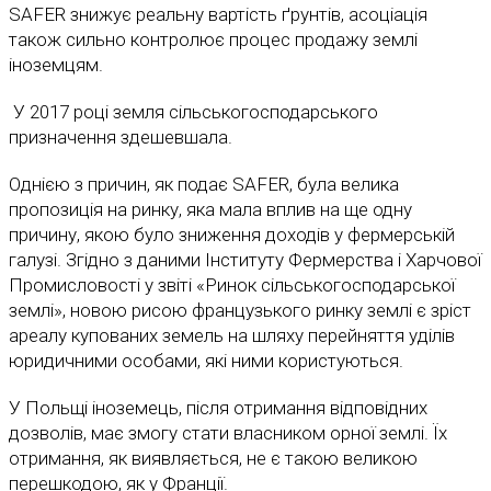
SAFER знижує реальну вартість ґрунтів, асоціація
також сильно контролює процес продажу землі
іноземцям.
У 2017 році земля сільськогосподарського
призначення здешевшала.
Однією з причин, як подає SAFER, була велика
пропозиція на ринку, яка мала вплив на ще одну
причину, якою було зниження доходів у фермерській
галузі. Згідно з даними Інституту Фермерства і Харчової
Промисловості у звіті «Ринок сільськогосподарської
землі», новою рисою французького ринку землі є зріст
ареалу купованих земель на шляху перейняття уділів
юридичними особами, які ними користуються.
У Польщі іноземець, після отримання відповідних
дозволів, має змогу стати власником орної землі. Їх
отримання, як виявляється, не є такою великою
перешкодою, як у Франції.