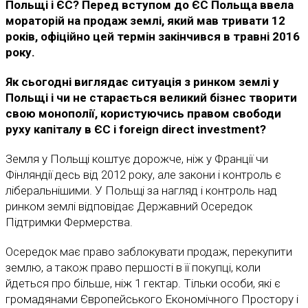
Польщі і ЄС? Перед вступом до ЄС Польща ввела
мораторій на продаж землі, який мав тривати 12
років, офіційно цей термін закінчився в травні 2016
року.
Як сьогодні виглядає ситуація з ринком землі у
Польщі і чи не старається великий бізнес творити
свою монополії, користуючись правом свободи
руху капіталу в ЄС і foreign direct investment?
Земля у Польщі коштує дорожче, ніж у Франції чи
Фінляндії десь від 2012 року, але закони і контроль є
ліберальнішими. У Польщі за нагляд і контроль над
ринком землі відповідає Державний Осередок
Підтримки Фермерства.
Осередок має право заблокувати продаж, перекупити
землю, а також право першості в її покупці, коли
йдеться про більше, ніж 1 гектар. Тільки особи, які є
громадянами Європейського Економічного Простору і