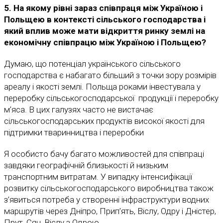
5. На якому рівні зараз співпраця між Україною і
Польщею в контексті сільського господарства і
який вплив може мати відкриття ринку землі на
економічну співпрацю між Україною і Польщею?
Думаю, що потенціал українського сільського
господарства є набагато більший з точки зору розмірів
ареалу і якості землі. Польща роками інвестувала у
переробку сільськогосподарської продукції і переробку
м’яса. В цих галузях часто не вистачає
сільськогосподарських продуктів високої якості для
підтримки тваринництва і переробки
Я особисто бачу багато можливостей для співпраці
завдяки географічній близькості й низьким
транспортним витратам. У випадку інтенсифікації
розвитку сільськогосподарського виробництва також
з’явиться потреба у створенні інфраструктури водних
маршрутів через Дніпро, Прип’ять, Віслу, Одру і Дністер,
Прут, Сян, Віслу з Одрою.