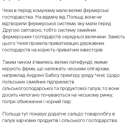
Чехи в період комунізму мали великі фермерські
господарства. На відміну від Польщі, вони не
відтворили фермерської системи, яку мали перед
Другою світовою, тобто систему сімейних
фермерських господарств середньої величини. Замість
цього Чехія провела приватизацію державних
господарств на користь приватних інвесторів.
Таким чином з’явились великі латифундії, якими
керують фірми, що належать чеським олігархам,
наприклад Андрею Бабісу прем’єру уряду Чехії. Щодо
польських сімейних підприємств
сільськогосподарської та продуктової галузі, то вони
досить непогано почуваються на чеському ринку,
попри обмеження і чорний піар.
Польща тут показує додатне сальдо товарообігу в
галузі харчових продуктів і сільського господарства.