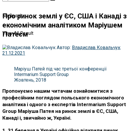
Про ринок землі у ЄС, США і Канаді з
No Result
економічним аналітиком Маріушем
Патеєм
View All Result
Автор:
Владислав Ковальчук
21.12.2021
Маріуш Патей під час третьої конференції
Intermarium Support Group
Жовтень, 2018
Пропонуємо нашим читачам ознайомитися з
професійним поглядом польського економічного
аналітика і одного з експертів Intermarium Support
Group Маріуша Патея на ринок землі в ЄС, США,
Канаді і, звичайно ж, Україні.
1. 31 березня в Україні офіційно відкрили ринок