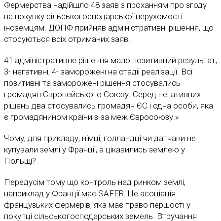
Фермерства надійшло 48 заяв з проханням про згоду
на покупку сільськогосподарської нерухомості
іноземцям. ДОПФ прийняв адміністративні рішення, що
стосуються всіх отриманих заяв.
41 адміністративне рішення мало позитивний результат,
3- негативні, 4- заморожені на стадії реалізації. Всі
позитивні та заморожені рішення стосувались
громадян Європейського Союзу. Серед негативних
рішень два стосувались громадян ЄС і одна особи, яка
є громадянином країни з-за меж Євросоюзу.»
Чому, для прикладу, німці, голландці чи датчани не
купували землі у Франції, а цікавились землею у
Польщі?
Передусім тому що контроль над ринком землі,
наприклад у Франції має SAFER. Це асоціація
французьких фермерів, яка має право першості у
покупці сільськогосподарських земель. Втручання