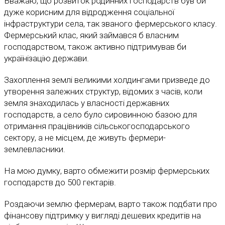
Вважаю, що розвиток родинних господарств був би
дуже корисним для відродження соціальної
інфраструктури села, так званого фермерського класу.
Фермерський клас, який займався б власним
господарством, також активно підтримував би
українізацію держави.
Захоплення землі великими холдингами призведе до
утворення залежних структур, відомих з часів, коли
земля знаходилась у власності державних
господарств, а село було сировинною базою для
отримання працівників сільськогосподарського
сектору, а не місцем, де живуть фермери-
землевласники.
На мою думку, варто обмежити розмір фермерських
господарств до 500 гектарів.
Роздаючи землю фермерам, варто також подбати про
фінансову підтримку у вигляді дешевих кредитів на