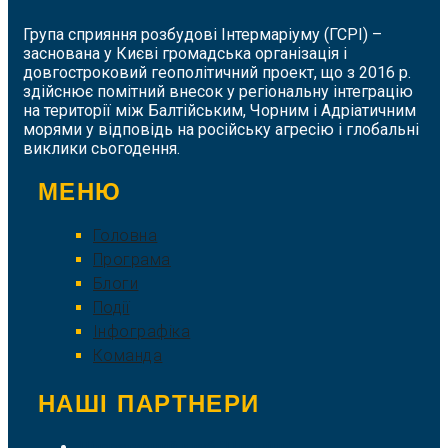
Група сприяння розбудові Інтермаріуму (ГСРІ) –
заснована у Києві громадська організація і
довгостроковий геополітичний проект, що з 2016 р.
здійснює помітний внесок у регіональну інтеграцію
на території між Балтійським, Чорним і Адріатичним
морями у відповідь на російську агресію і глобальні
виклики сьогодення.
МЕНЮ
Головна
Програма
Блоги
Події
Інфографіка
Команда
НАШІ ПАРТНЕРИ
Літературний клуб "Пломінь"