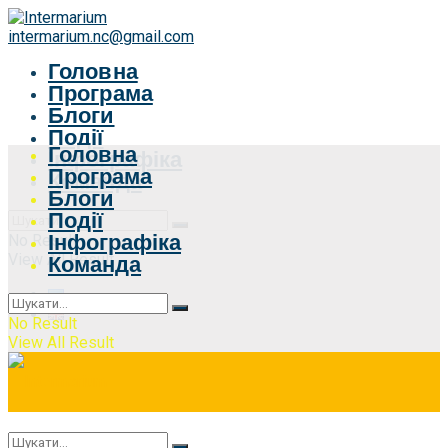
intermarium.nc@gmail.com
Головна
Програма
Блоги
Події
Головна
Інфографіка
Програма
Команда
Блоги
Події
Інфографіка
No Result
View All Result
Команда
No Result
View All Result