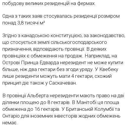
побудову великих резиденцій на фермах.
Одна з таких заяв стосувалась резиденції розміром
понад 3,8 тисячі м²
Згідно з канадською конституцією, за законодавство,
що стосується землі сільськогосподарського
призначення, відповідають провінції. В деяких
провінціях є обмеження на продаж. Наприклад, на
Острові Принца Едварда нерезидент не може купити
більше, ніж два гектари без згоди уряду. У Квебеку
лише резиденти можуть мати 4 гектари, схожий
принцип діє також у Саскачеван.
В провінції Альберта нерезиденти мають право на дві
ділянки площею до 8 гектарів. В Манітобі ця площа
обмежена до 16 гектарів. У Британській Колумбії та
Онтаріо для іноземних інвесторів жодних обмежень
немає.