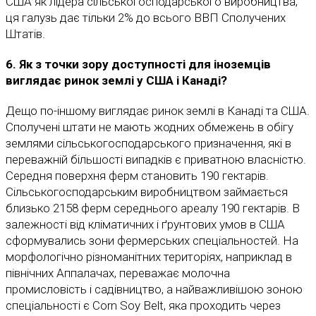
США як лідера сільськогосподарського виробництва,
ця галузь дає тільки 2% до всього ВВП Сполучених
Штатів.
6. Як з точки зору доступності для іноземців
виглядає ринок землі у США і Канаді?
Дещо по-іншому виглядає ринок землі в Канаді та США.
Сполучені штати не мають жодних обмежень в обігу
землями сільськогосподарського призначення, які в
переважній більшості випадків є приватною власністю.
Середня поверхня ферм становить 190 гектарів.
Сільськогосподарським виробництвом займається
близько 2158 ферм середнього ареалу 190 гектарів. В
залежності від кліматичних і ґрунтових умов в США
сформувались зони фермерських спеціальностей. На
морфологічно різноманітних територіях, наприклад в
північних Аппалачах, переважає молочна
промисловість і садівництво, а найважливішою зоною
спеціальності є Corn Soy Belt, яка проходить через