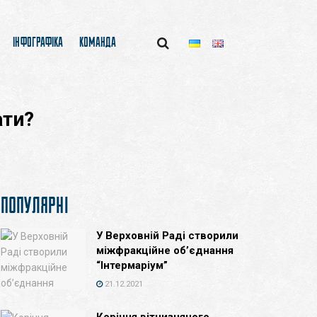
ІНФОГРАФІКА
КОМАНДА
ати?
ПОПУЛЯРНІ
У Верховній Раді створили
міжфракційне об’єднання
“Інтермаріум”
21.12.2021