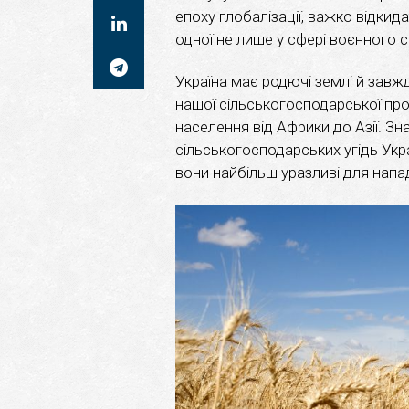
епоху глобалізації, важко відкид
одної не лише у сфері воєнного с
Україна має родючі землі й завж
нашої сільськогосподарської про
населення від Африки до Азії. З
сільськогосподарських угідь Укр
вони найбільш уразливі для напад