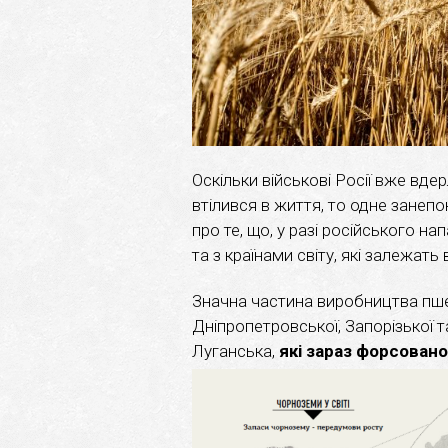
Оскільки військові Росії вже вдер
втілився в життя, то одне занеп
про те, що, у разі російського н
та з країнами світу, які залежать 
Значна частина виробництва пшени
Дніпропетровської, Запорізької т
Луганська,
які зараз форсован