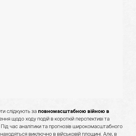
рти слідкують за
повномасштабною війною в
ння щодо ходу подій в короткій перспективі та
і. Під час аналітики та прогнозів широкомасштабного
знаходяться виключно в військовій площині. Але, в