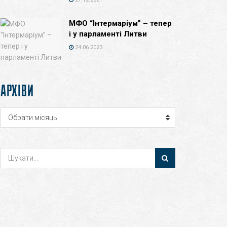
МФО “Інтермаріум” – тепер
і у парламенті Литви
24.06.2023
АРХІВИ
Архіви
Обрати місяць