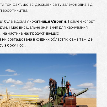
ати той факт, що всі держави світу залежні одна від
півробітництва.
ди була відома як
житниця Європи
. І саме експорт
дукції має вирішальне значення для харчування
начна частина найпродуктивніших
аїни розташована в східних областях, саме там, де
у з боку Росії.