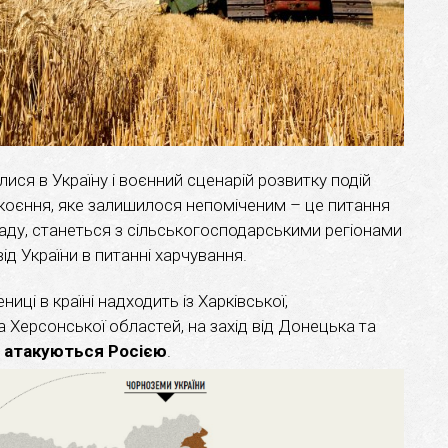
лися в Україну і воєнний сценарій розвитку подій
окоєння, яке залишилося непоміченим – це питання
ападу, станеться з сільськогосподарськими регіонами
від України в питанні харчування.
ці в країні надходить із Харківської,
а Херсонської областей, на захід від Донецька та
о атакуються Росією
.