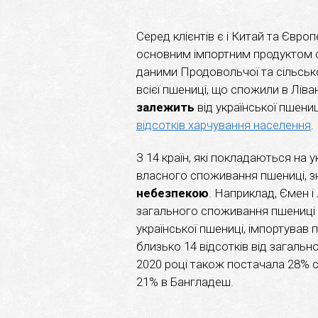
Серед клієнтів є і Китай та Євр
основним імпортним продуктом с
даними Продовольчої та сільсько
всієї пшениці, що спожили в Ліван
залежить
від української пшениц
відсотків харчування населення
.
З 14 країн, які покладаються на у
власного споживання пшениці, 
небезпекою
. Наприклад, Ємен і
загального споживання пшениці 
української пшениці, імпортував 
близько 14 відсотків від загальн
2020 році також постачала 28% с
21% в Бангладеш.