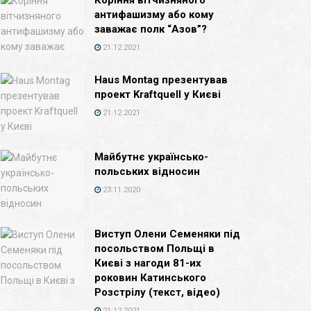
Коріння вітчизняного
антифашизму або кому
заважає полк “Азов”?
21.12.2021
Haus Montag презентував
проект Kraftquell у Києві
21.12.2021
Майбутнє українсько-
польських відносин
23.11.2020
Виступ Олени Семеняки під
посольством Польщі в
Києві з нагоди 81-их
роковин Катинського
Розстрілу (текст, відео)
21.12.2021