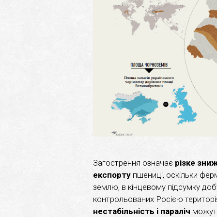
Загострення означає
різке зни
експорту
пшениці, оскільки ферм
землю, в кінцевому підсумку доб
контрольованих Росією територі
нестабільність і параліч
можуть