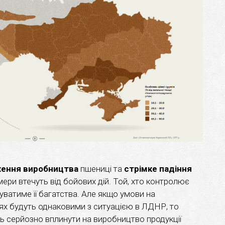
ження виробництва
пшениці та
стрімке падіння
ери втечуть від бойових дій. Той, хто контролює
уватиме її багатства. Але якщо умови на
ях будуть однаковими з ситуацією в ЛДНР, то
 серйозно вплинути на виробництво продукції