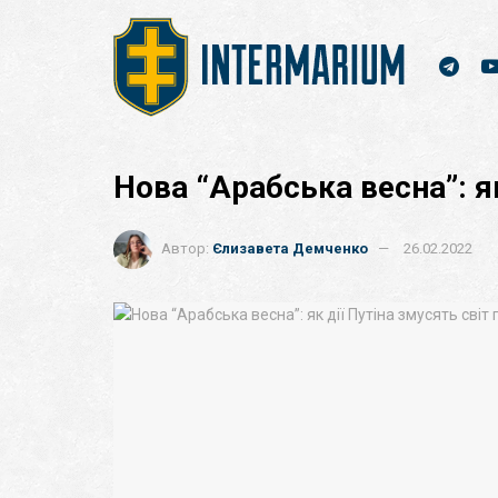
Нова “Арабська весна”: як
Автор:
Єлизавета Демченко
26.02.2022