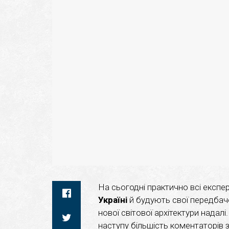
На сьогодні практично всі експе
Україні
й будують свої передбаче
нової світової архітектури надал
наступу більшість коментаторів 