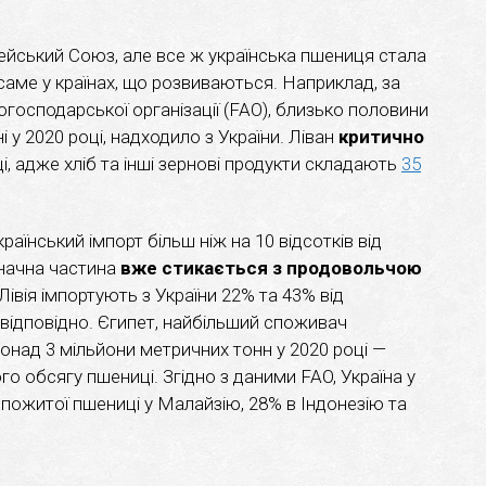
опейський Союз, але все ж українська пшениця стала
аме у країнах, що розвиваються. Наприклад, за
господарської організації (FAO), близько половини
і у 2020 році, надходило з України. Ліван
критично
і, адже хліб та інші зернові продукти складають
35
країнський імпорт більш ніж на 10 відсотків від
значна частина
вже стикається з продовольчою
 Лівія імпортують з України 22% та 43% від
відповідно. Єгипет, найбільший споживач
понад 3 мільйони метричних тонн у 2020 році —
ого обсягу пшениці. Згідно з даними FAO, Україна у
пожитої пшениці у Малайзію, 28% в Індонезію та