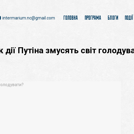
ГОЛОВНА
ПРОГРАМА
БЛОГИ
ПОДІЇ
intermarium.nc@gmail.com
 дії Путіна змуcять світ голодув