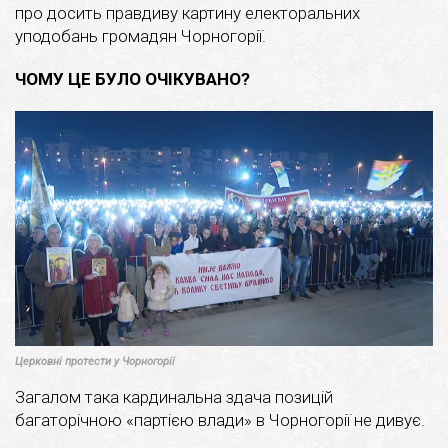
про досить правдиву картину електоральних
уподобань громадян Чорногорії.
ЧОМУ ЦЕ БУЛО ОЧІКУВАНО?
Церковні протести у Чорногорії
Загалом така кардинальна здача позицій
багаторічною «партією влади» в Чорногорії не дивує.