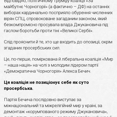
Відповідно, політичному тріумфу коаліції «За
майбутнє Чорногорії» (а фактично – ДФ) на останніх
виборах кардинально посприяло обурення численних
вірян СПЦ, спровоковане загаданим законом, який
безкомпромісно просувала влада Джукановича під
гаслом боротьби проти тіні «Великої Сербії».
Слід прояснити й те, хто ще входить до опозиції, окрім
згаданих просербських сил.
Це, по-перше, поміркована й ліберальна коаліція «Мир
– наша нація» на чолі з молодим лідером партії
«Демократична Чорногорія» Алекса Бечич.
Ця коаліція не позиціонує себе як суто
просербська.
Партія Бечича послідовно виступає за
міжнаціональний та міжрелігійний мир у країні, за
демонтаж «корумпованого режиму Джукановича»,