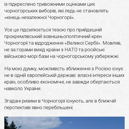
із підкреслено тривожними оцінками цих
чорногорських виборів, які ледь не становлять
«кінець незалежної Чорногорії».
Усе це підсилюється тезою про прийдешній
прокремлівський зовнішньополітичний крен
Чорногорії та відродження «Великої Сербії». Мовляв,
не за горами вихід країни з НАТО та російські
військово-морі бази на чорногорському узбережжі.
На мою думку, можливість зближення з Росією існує
не в одній європейській державі: власні інтереси інших
країн, особливо економічні, не завжди обертаються
навколо України.
Згадані ризики в Чорногорії існують, але в ближчій
перспективі явно перебільшені.