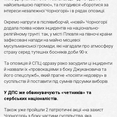
найсильнішою партією», та погодився «боротися за
інтереси незалежної Чорногорії» і в рядах опозиції.
Окремо напруги в післявиборчій, «новій» Чорногорії
додала поява нових інцидентів на національно-
релігійному грунті: так, у місті Плєвля на півночі країни
зафіксовані напади на майно місцевої
мусульманської громади, які нагадали про атмосферу
страху серед тутешніх босняків доби 90-х.
Та опозиція й СПЦ одразу різко засудили ці інциденти
й назвали їх «провокаціями з боку Джукановича та
його спецслужб», який прагне «посіяти недовіру» в
суспільстві й поставити під сумнів підсумки виборів.
У ДПС же обвинувачують «четників» та
сербських націоналістів.
Також уже пройшли 2 патріотичні акції «на захист
Чорногорії» з боку частини суспільства, яка