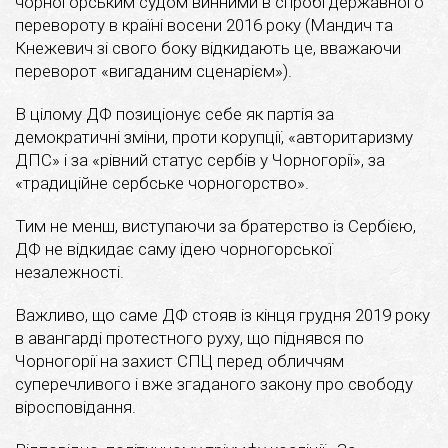
чорногорським судом винними в спробі державного
перевороту в країні восени 2016 року (Мандич та
Кнежевич зі свого боку відкидають це, вважаючи
переворот «вигаданим сценарієм»).
В цілому ДФ позиціонує себе як партія за
демократичні зміни, проти корупції, «авторитаризму
ДПС» і за «рівний статус сербів у Чорногорії», за
«традиційне сербське чорногорство».
Тим не менш, виступаючи за братерство із Сербією,
ДФ не відкидає саму ідею чорногорської
незалежності.
Важливо, що саме ДФ стояв із кінця грудня 2019 року
в авангарді протестного руху, що піднявся по
Чорногорії на захист СПЦ перед обличчям
суперечливого і вже згаданого закону про свободу
віросповідання.