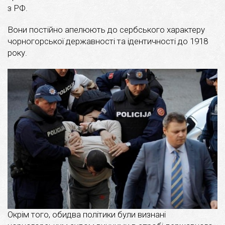
з РФ.
Вони постійно апелюють до сербського характеру
чорногорської державності та ідентичності до 1918
року.
Окрім того, обидва політики були визнані