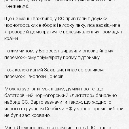
Кнежевич).
Що не менш важливо, у ЄС привітали підсумки
чорногорських виборів і високу явку, яка засвідчила
«прозоре й демократичне волевиявлення» громадян
країни.
Таким чином, у Брюсселі виразили опозиційному
переможному тріумвірату пряму підтримку.
Тож колективний Захід виступає союзником
переможців-опозиціонерів.
Можна зустріти, між іншим, думки про те, що
багаторічний чорногорський «диктатор» банально
набрид ЄС. Варто зазначити також, що жодного
явного втручання Сербії чи РФ у чорногорські вибори
не були зафіксовано.
Міло Джуканович, хоч і заявив, що «ДПС і далі є