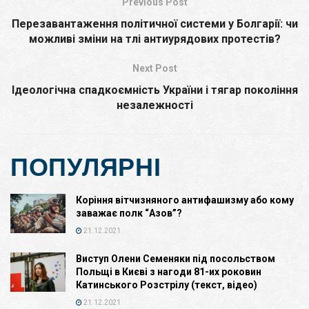
Previous Post
Перезавантаження політичної системи у Болгарії: чи
можливі зміни на тлі антиурядових протестів?
Next Post
Ідеологічна спадкоємність України і тягар покоління
незалежності
ПОПУЛЯРНІ
Коріння вітчизняного антифашизму або кому
заважає полк “Азов”?
21.12.2021
Виступ Олени Семеняки під посольством
Польщі в Києві з нагоди 81-их роковин
Катинського Розстрілу (текст, відео)
21.12.2021