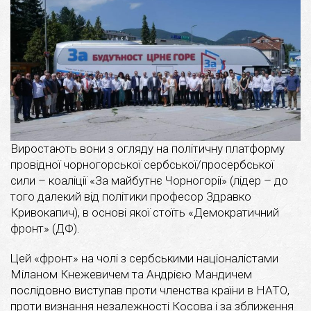
Виростають вони з огляду на політичну платформу
провідної чорногорської сербської/просербської
сили – коаліції «За майбутнє Чорногорії» (лідер – до
того далекий від політики професор Здравко
Кривокапич), в основі якої стоїть «Демократичний
фронт» (ДФ).
Цей «фронт» на чолі з сербськими націоналістами
Міланом Кнежевичем та Андрією Мандичем
послідовно виступав проти членства країни в НАТО,
проти визнання незалежності Косова і за зближення