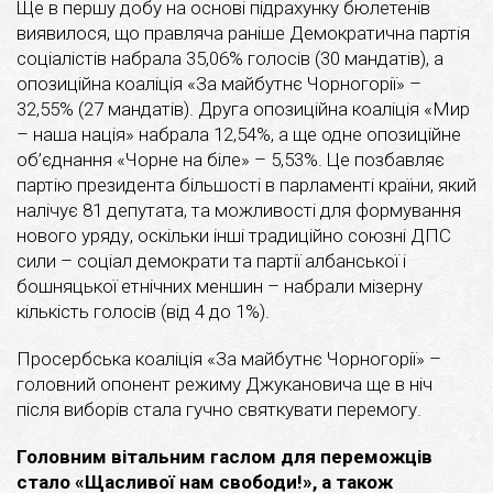
Ще в першу добу на основі підрахунку бюлетенів
виявилося, що правляча раніше Демократична партія
соціалістів набрала 35,06% голосів (30 мандатів), а
опозиційна коаліція «За майбутнє Чорногорії» –
32,55% (27 мандатів). Друга опозиційна коаліція «Мир
– наша нація» набрала 12,54%, а ще одне опозиційне
об’єднання «Чорне на біле» – 5,53%. Це позбавляє
партію президента більшості в парламенті країни, який
налічує 81 депутата, та можливості для формування
нового уряду, оскільки інші традиційно союзні ДПС
сили – соціал демократи та партії албанської і
бошняцької етнічних меншин – набрали мізерну
кількість голосів (від 4 до 1%).
Просербська коаліція «За майбутнє Чорногорії» –
головний опонент режиму Джукановича ще в ніч
після виборів стала гучно святкувати перемогу.
Головним вітальним гаслом для переможців
стало «Щасливої нам свободи!», а також