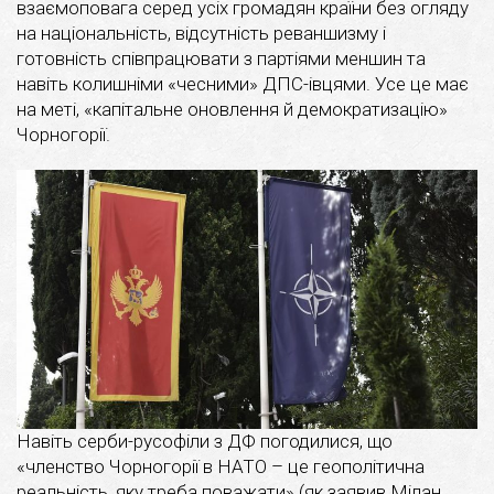
взаємоповага серед усіх громадян країни без огляду
на національність, відсутність реваншизму і
готовність співпрацювати з партіями меншин та
навіть колишніми «чесними» ДПС-івцями. Усе це має
на меті, «капітальне оновлення й демократизацію»
Чорногорії.
Навіть серби-русофіли з ДФ погодилися, що
«членство Чорногорії в НАТО – це геополітична
реальність, яку треба поважати» (як заявив Мілан