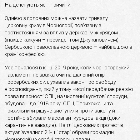
На це існують ясні причини.
Однією з головних можна назвати тривалу
церковну кризу в Чорногорії, пов’язану з
протистоянням за вплив у державі між урядом
(інакше кажучи – президентом Джукановичем) і
Сербською православною церквою – найбільшою в
країні конфесією.
Усе почалося в кінці 2019 року, коли чорногорський
парламент, не зважаючи на шалений опір
просербських сил, ухвалив закон про свободу
віросповідання, який у тому числі передбачав ревізію
права власності СПЦ на численні культові споруди,
збудовані до 1918 року. СПЦ, її прихожани та
прихильники рішуче виступили проти закону й
постійно збирали масові антиурядові акції (доки
карантин не завадив). На тлі церковних протестів
актуалізувалися й інші старі образи громадян
Чорногорії на слабкі сторони влади.