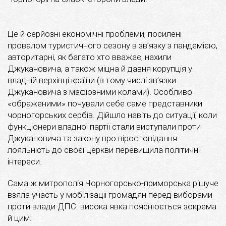
Це й серйозні економічні проблеми, посилені
провалом туристичного сезону в зв’язку з пандемією,
авторитарні, як багато хто вважає, нахили
Джукановича, а також міцна й давня корупція у
владній верхівці країни (в тому числі зв’язки
Джукановича з мафіозними колами). Особливо
«ображеними» почували себе саме представники
чорногорських сербів. Дійшло навіть до ситуації, коли
функціонери владної партії стали виступали проти
Джукановича та закону про віросповідання:
лояльність до своєї церкви перевищила політичні
інтереси.
Сама ж митрополія Чорногорсько-приморська рішуче
взяла участь у мобілізації громадян перед виборами
проти влади ДПС: висока явка пояснюється зокрема
й цим.