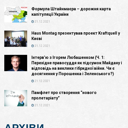
Формула Штайнмаєра – дорожня карта
капітуляції України
21.12.2021
Haus Montag презентував проект Kraftquell у
Києві
21.12.2021
Інтерв’ю з Ігорем Любашенком (Ч. 1:
Перехідне правосуддя як підсумок Майдану і
відповідь на виклики гібридної війни. Чи є
досягнення у Порошенка і Зеленського?)
21.12.2021
Памфлет про створення “нового
пролетаріату”
21.12.2021
АРХІВИ