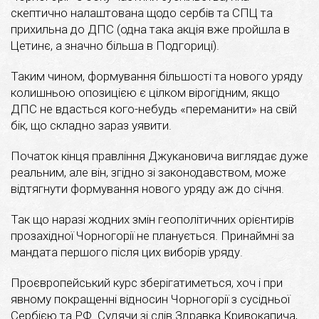
скептично налаштована щодо сербів та СПЦ та
прихильна до ДПС (одна така акція вже пройшла в
Цетинє, а значно більша в Подгориці).
Таким чином, формування більшості та нового уряду
колишньою опозицією є цілком вірогідним, якщо
ДПС не вдасться кого-небудь «переманити» на свій
бік, що складно зараз уявити.
Початок кінця правління Джукановича виглядає дуже
реальним, але він, згідно зі законодавством, може
відтягнути формування нового уряду аж до січня.
Так що наразі жодних змін геополітичних орієнтирів
прозахідної Чорногорії не планується. Принаймні за
мандата першого після цих виборів уряду.
Проєвропейський курс зберігатиметься, хоч і при
явному покращенні відносин Чорногорії з сусідньої
Сербією та РФ. Судячи зі слів Здравка Кривокапича,