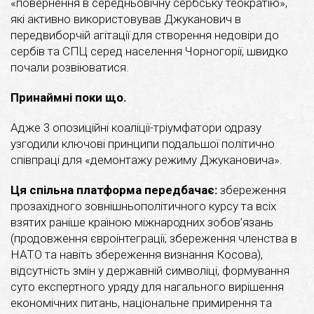
«повернення в середньовічну сербську теократію»,
які активно використовував Джуканович в
передвиборчій агітації для створення недовіри до
сербів та СПЦ серед населення Чорногорії, швидко
почали розвіюватися.
Принаймні поки що.
Адже 3 опозиційні коаліції-тріумфатори одразу
узгодили ключові принципи подальшої політично
співпраці для «демонтажу режиму Джукановича».
Ця спільна платформа передбачає:
збереження
прозахідного зовнішньополітичного курсу та всіх
взятих раніше країною міжнародних зобов’язань
(продовження євроінтеграції, збереження членства в
НАТО та навіть збереження визнання Косова),
відсутність змін у державній символіці, формування
суто експертного уряду для нагального вирішення
економічних питань, національне примирення та