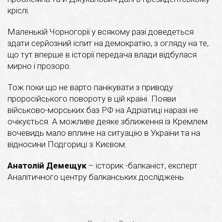
кріслі.
Маленькій Чорногорії у всякому разі доведеться
здати серйозний іспит на демократію, з огляду на те,
що тут вперше в історії передача влади відбулася
мирно і прозоро.
Тож поки що не варто панікувати з приводу
проросійського повороту в цій країні. Появи
військово-морських баз РФ на Адріатиці наразі не
очікується. А можливе деяке зближення із Кремлем
вочевидь мало вплине на ситуацію в України та на
відносини Подгориці з Києвом.
Анатолій Демещук
– історик -балканіст, експерт
Аналітичного центру балканських досліджень