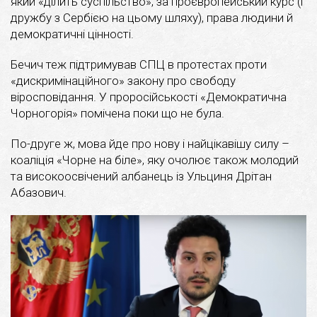
який «ділить суспільство», за проєвропейський курс (і
дружбу з Сербією на цьому шляху), права людини й
демократичні цінності.
Бечич теж підтримував СПЦ в протестах проти
«дискримінаційного» закону про свободу
віросповідання. У проросійськості «Демократична
Чорногорія» помічена поки що не була.
По-друге ж, мова йде про нову і найцікавішу силу –
коаліція «Чорне на біле», яку очолює також молодий
та високоосвічений албанець із Ульциня Дрітан
Абазович.