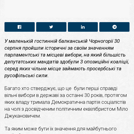
У маленькій гостинній балканській Чорногорії 30
серпня пройшли історичні за своїм значенням
парламентські та місцеві вибори, на який більшість
депутатських мандатів здобули 3 опозиційні коаліції,
серед яких чільне місце займають просербські та
русофільські сили.
Багато хто стверджує, що це були перші справді
вільні вибори в державі за останні 30 років, протягом
яких владу тримала Демократична партія соціалістів
на чолі з досвідченим політичним еквілібристом Міло
Джукановичем.
Та яким може бути їх значення для майбутнього