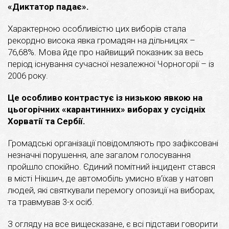
«Диктатор падає».
Характерною особливістю цих виборів стала
рекордно висока явка громадян на дільницях –
76,68%. Мова йде про найвищий показник за весь
період існування сучасної незалежної Чорногорії – із
2006 року.
Це особливо контрастує із низькою явкою на
цьогорічних «карантинних» виборах у сусідніх
Хорватії та Сербії.
Громадські організації повідомляють про зафіксовані
незначні порушення, але загалом голосування
пройшло спокійно. Єдиний помітний інцидент стався
в місті Нікшич, де автомобіль умисно в’їхав у натовп
людей, які святкували перемогу опозиції на виборах,
та травмував 3-х осіб.
З огляду на все вищесказане, є всі підстави говорити