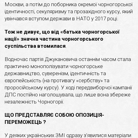
Москви, а потім до поборника окремої чорногорської
ідентичності, секуляризму та прозахідного курсу, який
увінчався вступом держави в НАТО у 2017 році.
Тож не дивує, що від «батька чорногорської
нації» значна частина чорногорського
суспільства втомилася
.
Водночас партія Джукановича останнім часом стала
практично монополізувати чорногорське
державництво, суверенізм, ідентичність та
європейськість (на противагу «сербству» та
проросійському курсу). У ході передвиборчої кампанії
ДПС постійно наголошувала, що лише вона збереже
незалежність Чорногорії.
ЩО ПРЕДСТАВЛЯЄ СОБОЮ ОПОЗИЦІЯ-
ПЕРЕМОЖЕЦЬ
?
У деяких українських ЗМІ одразу з’явилися матеріали