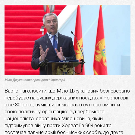
Міло Джуканович президент Чорногорії
Варто наголосити, що Міло Джуканович безперервно
перебуває на вищих державних посадах у Чорногорії
вже 30 років, зумівши кілька разів суттєво змінити
свою політичну орієнтацію: від сербського
націоналіста, соратника Мілошевича, який
підтримував війну проти Хорватії в 90-і роки та
постачав пальне армії боснійських сербів, до друга