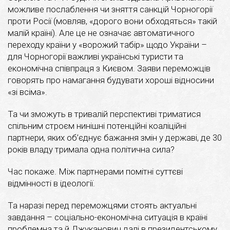
можливе послаблення чи зняття санкцій Чорногорії
проти Росії (мовляв, «дорого вони обходяться» такій
малій країні). Але це не означає автоматичного
переходу країни у «ворожий табір» щодо України –
для Чорногорії важливі українські туристи та
економічна співпраця з Києвом. Заяви переможців
говорять про намагання будувати хороші відносини
«зі всіма».
Та чи зможуть в тривалій перспективі триматися
спільним строєм нинішні потенційні коаліційні
партнери, яких об’єднує бажання змін у державі, де 30
років владу тримала одна політична сила?
Час покаже. Між партнерами помітні суттєві
відмінності в ідеології.
Та наразі перед переможцями стоять актуальні
завдання – соціально-економічна ситуація в країні
проблемна та й Джуканович далі в президентському