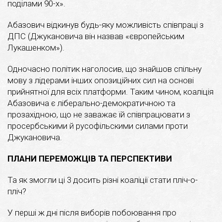
поділами 90-х».
Абазович відкинув будь-яку можливість співпраці з
ДПС (Джукановича він назвав «європейським
Лукашенком»).
Одночасно політик наголосив, що знайшов спільну
мову з лідерами інших опозиційних сил на основі
прийнятної для всіх платформи. Таким чином, коаліція
Абазовича є ліберально-демократичною та
прозахідною, що не заважає їй співпрацювати з
просербськими й русофільскими силами проти
Джукановича.
ПЛАНИ ПЕРЕМОЖЦІВ ТА ПЕРСПЕКТИВИ
Та як змогли ці 3 досить різні коаліції стати пліч-о-
пліч?
У перші ж дні після виборів побоювання про