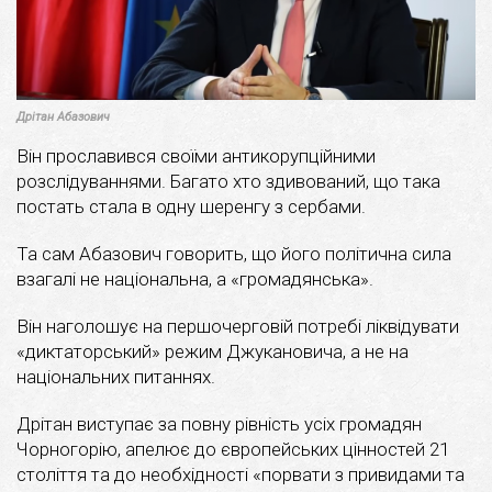
Дрітан Абазович
Він прославився своїми антикорупційними
розслідуваннями. Багато хто здивований, що така
постать стала в одну шеренгу з сербами.
Та сам Абазович говорить, що його політична сила
взагалі не національна, а «громадянська».
Він наголошує на першочерговій потребі ліквідувати
«диктаторський» режим Джукановича, а не на
національних питаннях.
Дрітан виступає за повну рівність усіх громадян
Чорногорію, апелює до європейських цінностей 21
століття та до необхідності «порвати з привидами та