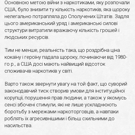
Основною метою війни з наркотиками, яку розпочали
США, було знизити ту кількість наркотиків, яка щороку
нелегально потрапляла до Сполучених Штатів. Задля
цього американський уряд і американські силові
структури витратили вражаючу кількість грошей і
людських ресурсів.
Тим не менше, реальність така, що роздрібна ціна
кокаїну і героїну падала щороку, починаючи від 1980-
го р., а США досі мають найвищий відсоток
споживачів наркотиків у світі.
Варто також звернути увагу на той факт, що суворий
законодавчий тиск створив умови для інституційної
корупції, порушення прав людини, а також у якомусь
сенсі збочені стимули, які не лише ускладнюють
боротьбу з мережами наркоторговців, а навпаки
роблять їх агресивнішими і більш схильними до
насильства.