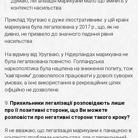
Думаю, легалізація марихуани мало що змінить у
контексті насильства.
Приклад Уругваю є дуже ілюстративним: у цій країні
марихуана була легалізована у 2017 р., що, як не
дивно, не призвело до значного падіння рівня
насильства.
На відміну від Уругваю, у Нідерландах марихуана не
була легалізована повністю. Голландська
наркополітика була націлена на зниження попиту, тож
“кав’ярням” дозволялося працювати у доволі суворих
умовах, а їхнє використання в рекреаційних цілях
офіційно не дозволене.
9.
Прихильники легалізації розповідають лише
про її позитивні сторони, що Ви можете
розповісти про негативні сторони такого кроку?
Я не вважаю, що легалізація марихуани є панацеєю в
контексті проблеми насильства, але я переконаний,