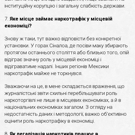
інституційну корупцію і загальну слабкість держави.
7.
Яке місце займає наркотрафік у місцевій
економіці?
Знову ж таки, тут важко відповісти без конкретної
установки. У горах Сіналоа, де посіви маку збирають
протягом останнього століття або близько того, опій
відіграє значну роль у місцевій економіці і
відіграватиме надалі. Інших регіонів Мексики
наркотрафік майже не торкнувся.
Зважаючи на це, в мене складається враження, що
журналістські звіти схильні перебільшувати роль
наркоторгівлі не лише в місцевих економіках, а й в
національних економіках загалом. З огляду на
недостатність даних і методології, важко об’єктивно
оцінити роль наркотрафіку в економіці.
8.
Як легалізація наркотиків працює в