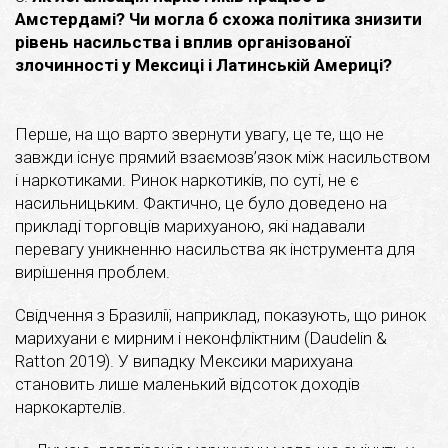
Амстердамі? Чи могла б схожа політика знизити
рівень насильства і вплив організованої
злочинності у Мексиці і Латинській Америці?
Перше, на що варто звернути увагу, це те, що не
завжди існує прямий взаємозв’язок між насильством
і наркотиками. Ринок наркотиків, по суті, не є
насильницьким. Фактично, це було доведено на
прикладі торговців марихуаною, які надавали
перевагу уникненню насильства як інструмента для
вирішення проблем.
Свідчення з Бразилії, наприклад, показують, що ринок
марихуани є мирним і неконфліктним (Daudelin &
Ratton 2019). У випадку Мексики марихуана
становить лише маленький відсоток доходів
наркокартелів.