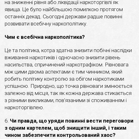
на зниженні рівня або ліквідації наркоторгівлі як
явища. Це було найбільшою помилкою протягом
останніх декад. Сьогодні держави радше повинні
розвивати всебічну наркополітику.
Чим є всебічна наркополітика?
Це та політика, котра здатна знизити побічні наслідки
вживання наркотиків і одночасно знизити рівень
насильства, спричинений наркотрафіком. Рівновага
між цими двома аспектами є тим чинником, який
робить політику контролю за обігом наркотиками
успішною. Природно, що точка рівноваги змінюється
залежно від місця, так як кожна держава стикається
з різними викликами, пов’язаними зі споживанням і
наркоторгівлею.
6.
Чи правда, що уряди повинні вести переговори
з одним картелем, щоб знищити інший, і таким
чином забезпечити контрольований хаос?