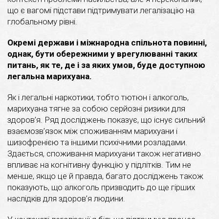
що є вагомі підстави підтримувати легалізацію на
глобальному рівні.
Окремі держави і міжнародна спільнота повинні,
однак, бути обережними у врегулюванні таких
питань, як те, де і за яких умов, буде доступною
легальна марихуана.
Як і легальні наркотики, тобто тютюн і алкоголь,
марихуана тягне за собою серйозні ризики для
здоров’я. Ряд досліджень показує, що існує сильний
взаємозв’язок між споживанням марихуани і
шизофренією та іншими психічними розладами.
Здається, споживання марихуани також негативно
впливає на когнітивну функцію у підлітків. Тим не
менше, якщо це й правда, багато досліджень також
показують, що алкоголь призводить до ще гірших
наслідків для здоров’я людини.