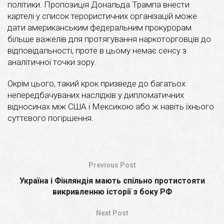
політики. Пропозиція Дональда Трампа внести
картелі у список терористичних організацій може
дати американським федеральним прокурорам
більше важелів для протягування наркоторговців до
відповідальності, проте в цьому немає сенсу з
аналітичної точки зору.
Окрім цього, такий крок призведе до багатьох
непередбачуваних наслідків у дипломатичних
відносинах між США і Мексикою або ж навіть їхнього
суттєвого погіршення.
Previous Post
Україна і Фінляндія мають спільно протистояти
викривленню історії з боку РФ
Next Post