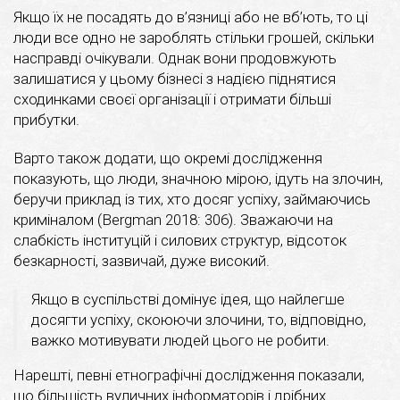
Якщо їх не посадять до в’язниці або не вб’ють, то ці
люди все одно не зароблять стільки грошей, скільки
насправді очікували. Однак вони продовжують
залишатися у цьому бізнесі з надією піднятися
сходинками своєї організації і отримати більші
прибутки.
Варто також додати, що окремі дослідження
показують, що люди, значною мірою, ідуть на злочин,
беручи приклад із тих, хто досяг успіху, займаючись
криміналом (Bergman 2018: 306). Зважаючи на
слабкість інституцій і силових структур, відсоток
безкарності, зазвичай, дуже високий.
Якщо в суспільстві домінує ідея, що найлегше
досягти успіху, скоюючи злочини, то, відповідно,
важко мотивувати людей цього не робити.
Нарешті, певні етнографічні дослідження показали,
що більшість вуличних інформаторів і дрібних