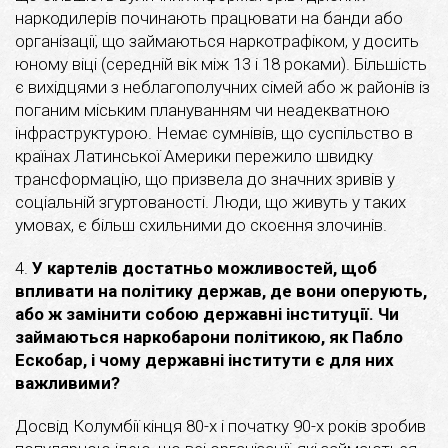
наркодилерів починають працювати на банди або
організації, що займаються наркотрафіком, у досить
юному віці (середній вік між 13 і 18 роками). Більшість
є вихідцями з неблагополучних сімей або ж районів із
поганим міським плануванням чи неадекватною
інфраструктурою. Немає сумнівів, що суспільство в
країнах Латинської Америки пережило швидку
трансформацію, що призвела до значних зривів у
соціальній згуртованості. Люди, що живуть у таких
умовах, є більш схильними до скоєння злочинів.
4.
У картелів достатньо можливостей, щоб
впливати на політику держав, де вони оперують,
або ж замінити собою державні інституції. Чи
займаються наркобарони політикою, як Пабло
Ескобар, і чому державні інститути є для них
важливими?
Досвід Колумбії кінця 80-х і початку 90-х років зробив