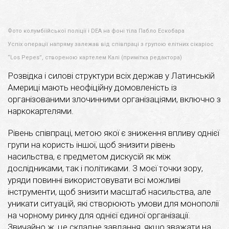
Фото колумбіїйської поліції і DEA на фоні тіла Пабло Ескобара
Успіх операції напряму залежав від співпраці з групою елітних сікаріос
“Los Pepes”, створеною картелем Калі (примітка редактора)
Розвідка і силові структури всіх держав у Латинській
Америці мають неофіційну домовленість із
організованими злочинними організаціями, включно з
наркокартелями.
Рівень співпраці, метою якої є зниження впливу однієї
групи на користь іншої, щоб знизити рівень
насильства, є предметом дискусій як між
дослідниками, так і політиками. З моєї точки зору,
уряди повинні використовувати всі можливі
інструменти, щоб знизити масштаб насильства, але
уникати ситуацій, які створюють умови для монополії
на чорному ринку для однієї єдиної організації.
Звичайно ж, це складне завдання, якщо зважати на