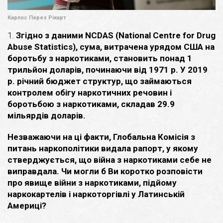
Карлос Перез Рікарт
1.
Згідно з даними NCDAS (National Centre for Drug
Abuse Statistics), сума, витрачена урядом США на
боротьбу з наркотиками, становить понад 1
трильйон доларів, починаючи від 1971 р. У 2019
р. річний бюджет структур, що займаються
контролем обігу наркотичних речовин і
боротьбою з наркотиками, складав 29.9
мільярдів доларів.
Незважаючи на ці факти, Глобальна Комісія з
питань наркополітики видала рапорт, у якому
стверджується, що війна з наркотиками себе не
виправдала. Чи могли б Ви коротко розповісти
про явище війни з наркотиками, підйому
наркокартелів і наркоторгівлі у Латинській
Америці?