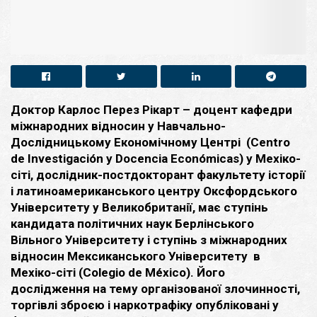
Доктор Карлос Перез Рікарт – доцент кафедри
міжнародних відносин у Навчально-
Дослідницькому Економічному Центрі (Centro
de Investigación y Docencia Económicas) у Мехіко-
сіті, дослідник-постдокторант факультету історії
і латиноамериканського центру Оксфордського
Університету у Великобританії, має ступінь
кандидата політичних наук Берлінського
Вільного Університету і ступінь з міжнародних
відносин Мексиканського Університету в
Мехіко-сіті (Colegio de México). Його
дослідження на тему організованої злочинності,
торгівлі зброєю і наркотрафіку опубліковані у