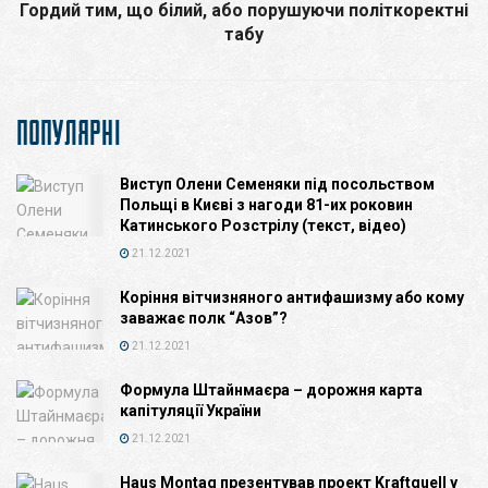
Гордий тим, що білий, або порушуючи політкоректні
табу
ПОПУЛЯРНІ
Виступ Олени Семеняки під посольством
Польщі в Києві з нагоди 81-их роковин
Катинського Розстрілу (текст, відео)
21.12.2021
Коріння вітчизняного антифашизму або кому
заважає полк “Азов”?
21.12.2021
Формула Штайнмаєра – дорожня карта
капітуляції України
21.12.2021
Haus Montag презентував проект Kraftquell у