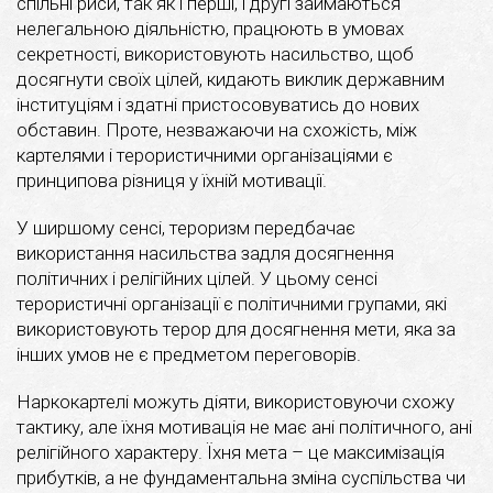
спільні риси, так як і перші, і другі займаються
нелегальною діяльністю, працюють в умовах
секретності, використовують насильство, щоб
досягнути своїх цілей, кидають виклик державним
інституціям і здатні пристосовуватись до нових
обставин. Проте, незважаючи на схожість, між
картелями і терористичними організаціями є
принципова різниця у їхній мотивації.
У ширшому сенсі, тероризм передбачає
використання насильства задля досягнення
політичних і релігійних цілей. У цьому сенсі
терористичні організації є політичними групами, які
використовують терор для досягнення мети, яка за
інших умов не є предметом переговорів.
Наркокартелі можуть діяти, використовуючи схожу
тактику, але їхня мотивація не має ані політичного, ані
релігійного характеру. Їхня мета – це максимізація
прибутків, а не фундаментальна зміна суспільства чи