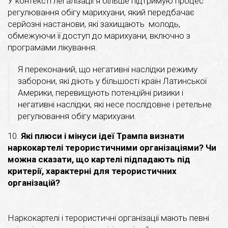
У контексті легалізації я більше підтримую процес
регулювання обігу марихуани, який передбачає
серйозні настанови, які захищають молодь,
обмежуючи її доступ до марихуани, включно з
програмами лікування.
Я переконаний, що негативні наслідки режиму
заборони, які діють у більшості країн Латинської
Америки, перевищують потенційні ризики і
негативні наслідки, які несе послідовне і ретельне
регулювання обігу марихуани.
10.
Які плюси і мінуси ідеї Трампа визнати
наркокартелі терористичними організаціями? Чи
можна сказати, що картелі підпадають під
критерії, характерні для терористичних
організацій?
Наркокартелі і терористичні організації мають певні