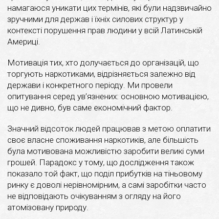
намагаюся уникати цих термінів, які були надзвичайно
зручними для держав і їхніх силових структур у
контексті порушення прав людини у всій Латинській
Америці.
Мотивація тих, хто долучається до організацій, що
торгують наркотиками, відрізняється залежно від
держави і конкретного періоду. Ми провели
опитування серед ув’язнених: основною мотивацією,
що не дивно, був саме економічний фактор.
Значний відсоток людей працював з метою оплатити
своє власне споживання наркотиків, але більшість
була мотивована можливістю заробити великі суми
грошей. Парадокс у тому, що дослідження також
показало той факт, що поділ прибутків на тіньовому
ринку є доволі нерівномірним, а самі заробітки часто
не відповідають очікуванням з огляду на його
атомізовану природу.