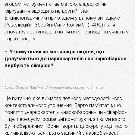
згодом інструмент стає метою, а ідеологічні
міркування відходять на другий план.
Енциклопедичним прикладом у даному випадку є
Революційні Збройні Сили Колумбії (FARC) і їхня
спочатку поступова, а потім вже повноцінна участь у
наркотрафіку.
3.
У чому полягає мотивація людей, що
долучаються до наркокартелів і як наркобарони
вербують сікаріос?
Арешт Хоакіна “Ель Чапо” Гузмана-лідера картелю Сіналоа
Це питання, яке вимагає певного методологічного і
контекстуального уточнення. Варто пам’ятати, що
поняття «наркокартелі», «наркобарони» чи «сікаріос»
– це, передусім, соціальні конструкти, з якими варто
бути обережним. Вони творять дискурс, у ході якого
криміналізуються ті, хто задіяний у наркобізнесі. Я