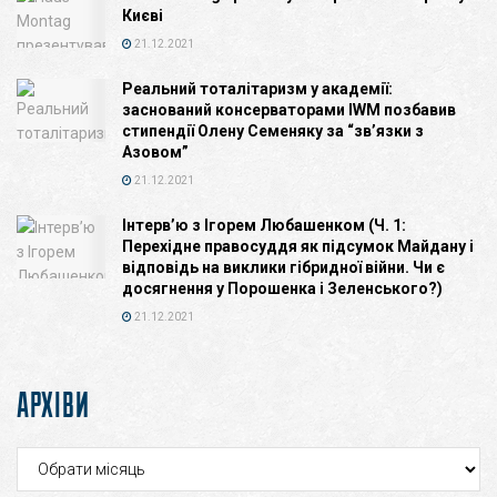
Києві
21.12.2021
Реальний тоталітаризм у академії:
заснований консерваторами IWM позбавив
стипендії Олену Семеняку за “зв’язки з
Азовом”
21.12.2021
Інтерв’ю з Ігорем Любашенком (Ч. 1:
Перехідне правосуддя як підсумок Майдану і
відповідь на виклики гібридної війни. Чи є
досягнення у Порошенка і Зеленського?)
21.12.2021
АРХІВИ
Архіви