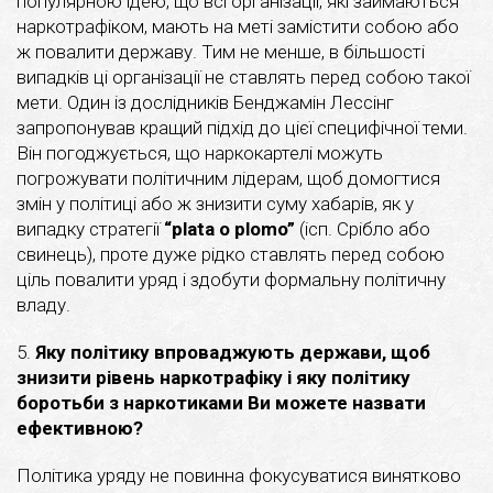
популярною ідею, що всі організації, які займаються
наркотрафіком, мають на меті замістити собою або
ж повалити державу. Тим не менше, в більшості
випадків ці організації не ставлять перед собою такої
мети. Один із дослідників Бенджамін Лессінг
запропонував кращий підхід до цієї специфічної теми.
Він погоджується, що наркокартелі можуть
погрожувати політичним лідерам, щоб домогтися
змін у політиці або ж знизити суму хабарів, як у
випадку стратегії
“plata o plomo”
(ісп. Срібло або
свинець), проте дуже рідко ставлять перед собою
ціль повалити уряд і здобути формальну політичну
владу.
5.
Яку політику впроваджують держави, щоб
знизити рівень наркотрафіку і яку політику
боротьби з наркотиками Ви можете назвати
ефективною?
Політика уряду не повинна фокусуватися винятково