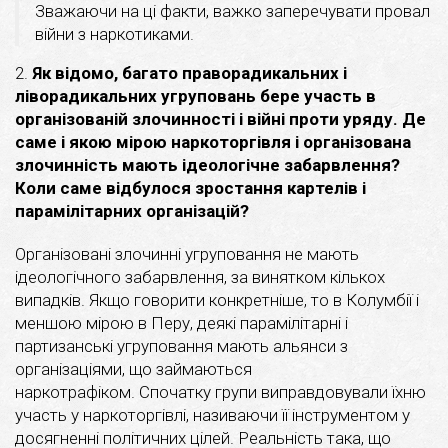
Зважаючи на ці факти, важко заперечувати провал
війни з наркотиками.
2.
Як відомо, багато праворадикальних і
ліворадикальних угруповань бере участь в
організованій злочинності і війні проти уряду. Де
саме і якою мірою наркоторгівля і організована
злочинність мають ідеологічне забарвлення?
Коли саме відбулося зростання картелів і
парамілітарних організацій?
Організовані злочинні угруповання не мають
ідеологічного забарвлення, за винятком кількох
випадків. Якщо говорити конкретніше, то в Колумбії і
меншою мірою в Перу, деякі парамілітарні і
партизанські угруповання мають альянси з
організаціями, що займаються
наркотрафіком. Спочатку групи виправдовували їхню
участь у наркоторгівлі, називаючи її інструментом у
досягненні політичних цілей. Реальність така, що