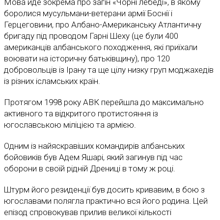
Мова йде зокрема про загін «Чорні лебеді», в якому
боролися мусульмани-ветерани армії Боснії і
Герцеговини, про Албано-Американську Атлантичну
бригаду під проводом Гарні Шеху (це були 400
американців албанського походження, які приїхали
воювати на історичну батьківщину), про 120
добровольців із Ірану та ще цілу низку груп моджахедів
із різних ісламських країн.
Протягом 1998 року АВК перейшла до максимально
активного та відкритого протистояння із
югославською міліцією та армією.
Одним із найяскравіших командирів албанських
бойовиків був Адем Яшарі, який загинув під час
оборони в своїй рідній Дрениці в тому ж році.
Штурм його резиденції був досить кривавим, в бою з
югославами полягла практично вся його родина. Цей
епізод спровокував прилив великої кількості