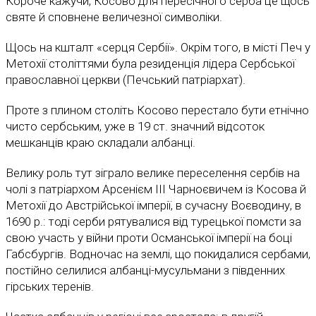
Короче кажучи, Косово для пересічного серба це щось
святе й сповнене величезної символіки.
Щось на кшталт «серця Сербії». Окрім того, в місті Печ у
Метохії століттями була резиденція лідера Сербської
православної церкви (Печський патріархат).
Проте з плином століть Косово перестало бути етнічно
чисто сербським, уже в 19 ст. значний відсоток
мешканців краю складали албанці.
Велику роль тут зіграло велике переселення сербів на
чолі з патріархом Арсенієм ІІІ Чарноєвичем із Косова й
Метохії до Австрійської імперії, в сучасну Воєводину, в
1690 р.: тоді серби рятувалися від турецької помсти за
свою участь у війни проти Османської імперії на боці
Габсбургів. Водночас на землі, що покидалися сербами,
постійно селилися албанці-мусульмани з південних
гірських теренів.