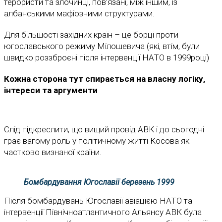
терористи та злочинці, пов’язані, між іншим, із
албанськими мафіозними структурами.
Для більшості західних країн – це борці проти
югославського режиму Мілошевича (які, втім, були
швидко роззброєні після інтервенції НАТО в 1999році)
Кожна сторона тут спирається на власну логіку,
інтереси та аргументи
Слід підкреслити, що вищий провід АВК і до сьогодні
грає вагому роль у політичному житті Косова як
частково визнаної країни.
Бомбардування Югославії березень 1999
Після бомбардувань Югославії авіацією НАТО та
інтервенції Північноатлантичного Альянсу АВК була