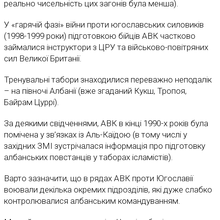
реально чисельність цих загонів була менша).
У «гарячій фазі» війни проти югославських силовиків
(1998-1999 роки) підготовкою бійців АВК частково
займалися інструктори з ЦРУ та військово-повітряних
сил Великої Британії.
Тренувальні табори знаходилися переважно неподалік
– на півночі Албанії (вже згаданий Кукш, Тропоя,
Байрам Цуррі).
За деякими свідченнями, АВК в кінці 1990-х років була
помічена у зв’язках із Аль-Каїдою (в тому числі у
західних ЗМІ зустрічалася інформація про підготовку
албанських повстанців у таборах ісламістів).
Варто зазначити, що в рядах АВК проти Югославії
воювали декілька окремих підрозділів, які дуже слабко
контролювалися албанським командуванням.