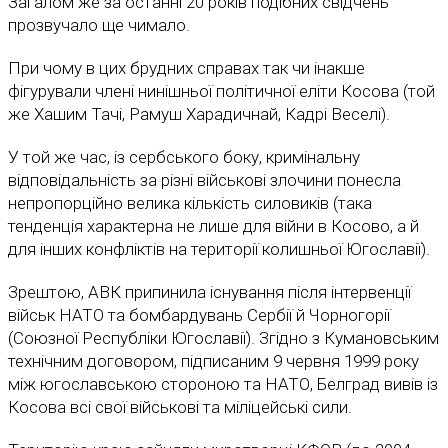
Загалом же за останні 20 років подібних свідчень
прозвучало ще чимало.
При чому в цих брудних справах так чи інакше
фігурували члені нинішньої політичної еліти Косова (той
же Хашим Тачі, Рамуш Харадичнай, Кадрі Веселі).
У той же час, із сербського боку, кримінальну
відповідальність за різні військові злочини понесла
непропорційно велика кількість силовиків (така
тенденція характерна не лише для війни в Косово, а й
для інших конфліктів на території колишньої Югославії).
Зрештою, АВК припинила існування після інтервенції
військ НАТО та бомбардувань Сербії й Чорногорії
(Союзної Республіки Югославії). Згідно з Кумановським
технічним договором, підписаним 9 червня 1999 року
між югославською стороною та НАТО, Белград вивів із
Косова всі свої військові та міліцейські сили.