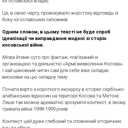
югославської влади).
Це, в свою чергу, провокувало жорстоку відповідь із
боку югославських силовиків.
Одним словом, в цьому тексті не буде спроб
ідеалізації чи виправдання жодної зі сторін
косовської війни.
Мова йтиме суто про фактаж, пов’язаний із
організацією та діяльністю «Армії визволення Косова».
І хай шановний читач сам для себе вже складає
висновки на цю складну тему.
Почати варто з короткого екскурсу в історію сербсько-
алабанських відносин на території Косова та Метохії.
Лише так можна адекватно зрозуміти контекст, в якому
тривала війна 1998-1999 років.
Контекст цей дуже глибокий та сповнений історичних
ран та образ.