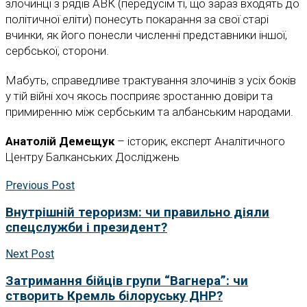
злочинці з рядів АВК (передусім ті, що зараз входять до
політичної еліти) понесуть покарання за свої старі
вчинки, як його понесли численні представники іншої,
сербської, сторони.
Мабуть, справедливе трактування злочинів з усіх боків
у тій війні хоч якось посприяє зростанню довіри та
примиренню між сербським та албанським народами.
Анатолій Демещук
– історик, експерт Аналітичного
Центру Балканських Досліджень
Previous Post
Внутрішній тероризм: чи правильно діяли
спецслужби і президент?
Next Post
Затримання бійців групи “Вагнера”: чи
створить Кремль білоруську ДНР?