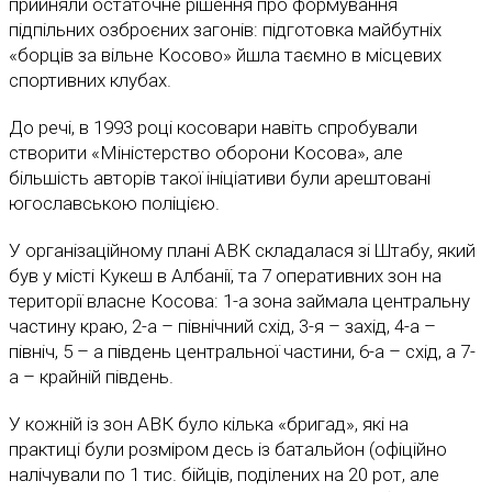
прийняли остаточне рішення про формування
підпільних озброєних загонів: підготовка майбутніх
«борців за вільне Косово» йшла таємно в місцевих
спортивних клубах.
До речі, в 1993 році косовари навіть спробували
створити «Міністерство оборони Косова», але
більшість авторів такої ініціативи були арештовані
югославською поліцією.
У організаційному плані АВК складалася зі Штабу, який
був у місті Кукеш в Албанії, та 7 оперативних зон на
території власне Косова: 1-а зона займала центральну
частину краю, 2-а – північний схід, 3-я – захід, 4-а –
північ, 5 – а південь центральної частини, 6-а – схід, а 7-
а – крайній південь.
У кожній із зон АВК було кілька «бригад», які на
практиці були розміром десь із батальйон (офіційно
налічували по 1 тис. бійців, поділених на 20 рот, але