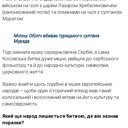
військом на чолі з царем Лазаром Хребеляновичем
(канонізований потім) та османами на чолі з султаном
Муратом.
Мілош Обіліч вбиває турецького султана
Мурада
Тоді зазнала краху середньовічна Сербія, а сама
Косовська битва дуже міцно увійшла до сербського
фольклору та й до народної культури, символіки,
церковного життя.
Важко знайти щось подібне в інших європейських
народів – щоби один історичний епізод мав такий
колосальний і всеосяжний вплив на його культуру та
самосвідомість.
Який ще народ пишається битвою, де він зазнав
поразки?