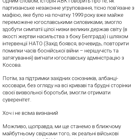
Одним словом, історія АВК говорить про те, як
партизанське незаконне угруповання, тісно пов’язане з
мафією, яке було на початку 1999 року вже майже
переможене югославськими силовиками, змогло
здобути симпатії цілої низки великих держав світу (в
якості жертви насильства з боку Белграда) і шляхом
інтервенції НАТО (Захід боявся, вочевидь, повторити
помилки часів боснійської війни – нерішучість та
затягування) вигнати югославську адміністрацію з
Косова.
Потім, за підтримки західних союзників, албанці-
косовари, без огляду на всі криваві та брудні сторінки
своєї визвольної боротьби, змогли отримати
суверенітет.
Хоч і не всіма визнаний
Можливо, щоправда, ми ще станемо в ближчому
майбутньому свідками того, як реальні військові