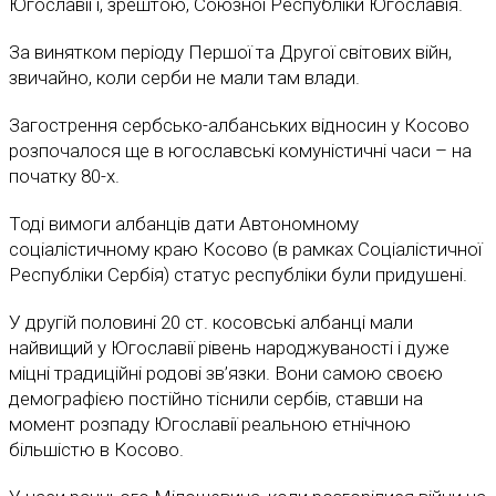
Югославії і, зрештою, Союзної Республіки Югославія.
За винятком періоду Першої та Другої світових війн,
звичайно, коли серби не мали там влади.
Загострення сербсько-албанських відносин у Косово
розпочалося ще в югославські комуністичні часи – на
початку 80-х.
Тоді вимоги албанців дати Автономному
соціалістичному краю Косово (в рамках Соціалістичної
Республіки Сербія) статус республіки були придушені.
У другій половині 20 ст. косовські албанці мали
найвищий у Югославії рівень народжуваності і дуже
міцні традиційні родові зв’язки. Вони самою своєю
демографією постійно тіснили сербів, ставши на
момент розпаду Югославії реальною етнічною
більшістю в Косово.