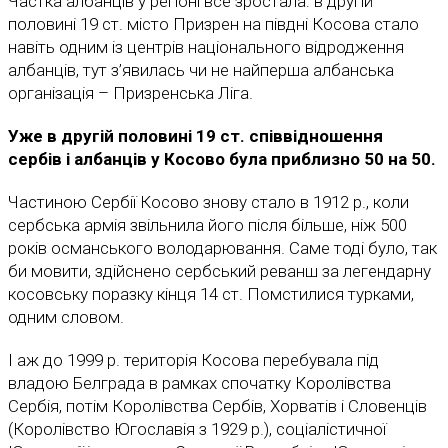
Частка албанців у регіоні все зростала: в другій
половині 19 ст. місто Призрен на півдні Косова стало
навіть одним із центрів національного відродження
албанців, тут з’явилась чи не найперша албанська
організація – Призренська Ліга.
Уже в другій половині 19 ст. співвідношення
сербів і албанців у Косово була приблизно 50 на 50.
Частиною Сербії Косово знову стало в 1912 р., коли
сербська армія звільнила його після більше, ніж 500
років османського володарювання. Саме тоді було, так
би мовити, здійснено сербський реванш за легендарну
косовську поразку кінця 14 ст. Помстилися турками,
одним словом.
І аж до 1999 р. територія Косова перебувала під
владою Белграда в рамках спочатку Королівства
Сербія, потім Королівства Сербів, Хорватів і Словенців
(Королівство Югославія з 1929 р.), соціалістичної