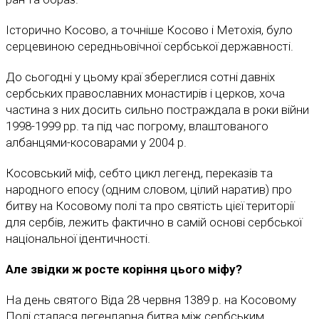
Історично Косово, а точніше Косово і Метохія, було
серцевиною середньовічної сербської державності.
До сьогодні у цьому краї збереглися сотні давніх
сербських православних монастирів і церков, хоча
частина з них досить сильно постраждала в роки війни
1998-1999 рр. та під час погрому, влаштованого
албанцями-косоварами у 2004 р.
Косовський міф, себто цикл легенд, переказів та
народного епосу (одним словом, цілий наратив) про
битву на Косовому полі та про святість цієї території
для сербів, лежить фактично в самій основі сербської
національної ідентичності.
Але звідки ж росте коріння цього міфу?
На день святого Віда 28 червня 1389 р. на Косовому
Полі сталася легендарна битва між сербським