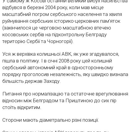
У самому ж Косові останній великий вибух насильства
відбувся в березні 2004 року, коли мав місце
масштабний погром сербського населення та хвиля
руйнування сербських історико-церковних пам’яток
(закінчилося це черговою масштабною втечею
косовських сербів на підконтрольну Белграду
територію Сербії та Чорногорії).
Уся ж верхівка колишньої АВК, як уже згадувалося,
пішла в політику. І в січні 2008 року цей колишній
сербський автономний край в односторонньому
порядку проголосив незалежність, яку швидко визнала
більшість держав Заходу.
Питання про нормалізацію та остаточне врегулювання
відносин між Белградом та Приштиною до сих пір
стоїть відкритим.
Сторони мають діаметрально різні позиції.