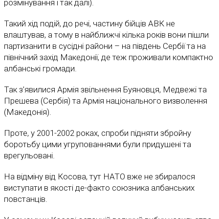
розмінування і так далі).
Такий хід подій, до речі, частину бійців АВК не
влаштував, а тому в найближчі кілька років вони пішли
партизанити в сусідні райони – на південь Сербії та на
північний захід Македонії, де теж проживали компактно
албанські громади.
Так з’явилися Армія звільнення Буяновця, Медвежі та
Прешева (Сербія) та Армія національного визволення
(Македонія).
Проте, у 2001-2002 роках, спроби підняти збройну
боротьбу цими угрупованнями були придушені та
врегульовані.
На відміну від Косова, тут НАТО вже не збиралося
виступати в якості де-факто союзника албанських
повстанців.