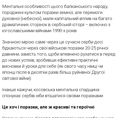
Ментальні особливості цього балканського народу,
породжені культом поразки земної, але перемоги
духовної (небесної), мали капітальний вплив на багато
драматичних сторінок в сербській історії – включно з
югославськими війнами 1990-х років.
Значною мірою саме через це сучасні серби досі
бідкаються через свої військові поразки 20-25 річної
давнини, замість того, щоби впевнено рухатися в перед
до нових успіхів, зробивши ефективні практичні
висновки й уроки для себе (як свого часу німці чи
японці після в десятки разів більш руйнівної Другої
світової війни).
Інакше кажучи, косовська ментальна спадщина
спонукає сербів ніби втішатися своїми поразками.
Це хоч і поразки, але ж красиві та героїчні