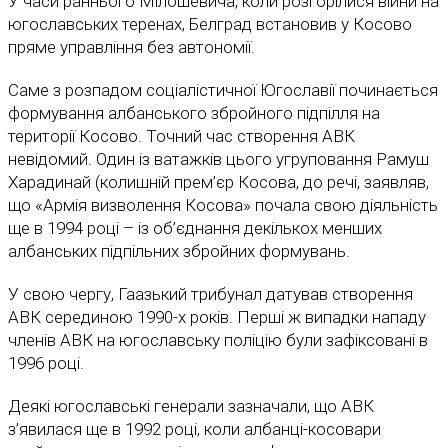
У часи раннього Мілошевича, коли розгорілися війни на
югославських теренах, Белград встановив у Косово
пряме управління без автономії.
Саме з розпадом соціалістичної Югославії починається
формування албанського збройного підпілля на
території Косово. Точний час створення АВК
невідомий. Один із ватажків цього угруповання Рамуш
Харадинай (колишній прем’єр Косова, до речі, заявляв,
що «Армія визволення Косова» почала свою діяльність
ще в 1994 році – із об’єднання декількох менших
албанських підпільних збройних формувань.
У свою чергу, Гаазький трибунал датував створення
АВК серединою 1990-х років. Перші ж випадки нападу
членів АВК на югославську поліцію були зафіксовані в
1996 році.
Деякі югославські генерали зазначали, що АВК
з’явилася ще в 1992 році, коли албанці-косовари