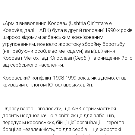
«Армія визволення Косова» (Ushtria Çlirimtare e
Kosovës; далі – АВК) була в другій половині 1990-х років
широко відомим албанським воєнізованим
угрупованням, яке вело жорстоку збройну боротьбу
(не гребуючи особливо методами) за відділення
Косова і Метохії від Югославії (Сербії) та очищення його
від сербського населення.
Косовський конфлікт 1998-1999 років, як відомо, став
кривавим епілогом Югославських війн.
Одразу варто наголосити, що АВК сприймається
досить неоднозначно в світі: якщо для албанців,
передусім косовських, бійці цієї організації – герої та
борці за незалежність, то для сербів – це жорстокі