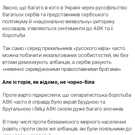
Звісно, що багато в кого в Україні через русофільство
багатьох сербів та представників сербського
політикуму й «національно-визвольну» риторику
косоварів, з’являються сентименти до АВК та її
боротьби.
Так само і серед прихильників «русского міра» часто
можна побачити екзальтованих особистостей, які без
втоми демонізують албанців, а сербів рахують
«невинно скривдженими православними братами».
Але історія, як відомо, не чорно-біла
Проте варто підкреслити, що сепаратистська боротьба
АВК часто й справді було вкрай брудною та
брутальною і бійці АВК скоїли дуже багато злочинів.
В тому числі проти беззахисного мирного населення
(навіть і проти своїх же албанців, які були лояльними до