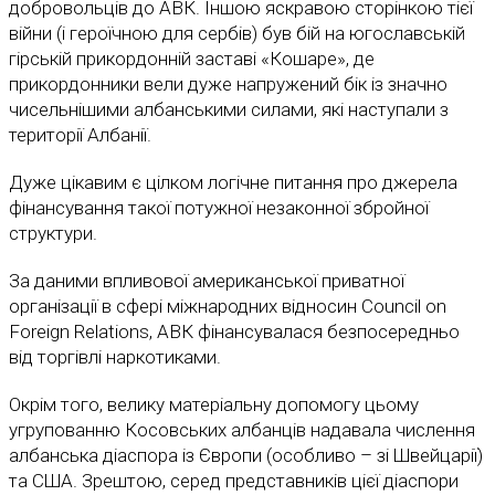
добровольців до АВК. Іншою яскравою сторінкою тієї
війни (і героїчною для сербів) був бій на югославській
гірській прикордонній заставі «Кошаре», де
прикордонники вели дуже напружений бік із значно
чисельнішими албанськими силами, які наступали з
території Албанії.
Дуже цікавим є цілком логічне питання про джерела
фінансування такої потужної незаконної збройної
структури.
За даними впливової американської приватної
організації в сфері міжнародних відносин Council on
Foreign Relations, АВК фінансувалася безпосередньо
від торгівлі наркотиками.
Окрім того, велику матеріальну допомогу цьому
угрупованню Косовських албанців надавала числення
албанська діаспора із Європи (особливо – зі Швейцарії)
та США. Зрештою, серед представників цієї діаспори