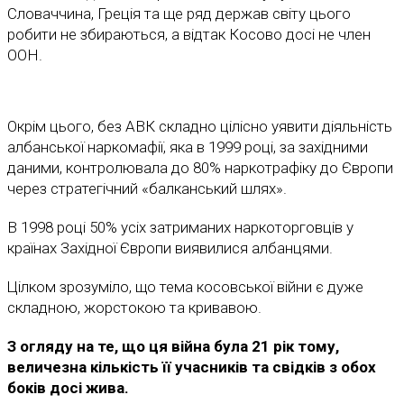
Словаччина, Греція та ще ряд держав світу цього
робити не збираються, а відтак Косово досі не член
ООН.
Окрім цього, без АВК складно цілісно уявити діяльність
албанської наркомафії, яка в 1999 році, за західними
даними, контролювала до 80% наркотрафіку до Європи
через стратегічний «балканський шлях».
В 1998 році 50% усіх затриманих наркоторговців у
країнах Західної Європи виявилися албанцями.
Цілком зрозуміло, що тема косовської війни є дуже
складною, жорстокою та кривавою.
З огляду на те, що ця війна була 21 рік тому,
величезна кількість її учасників та свідків з обох
боків досі жива.