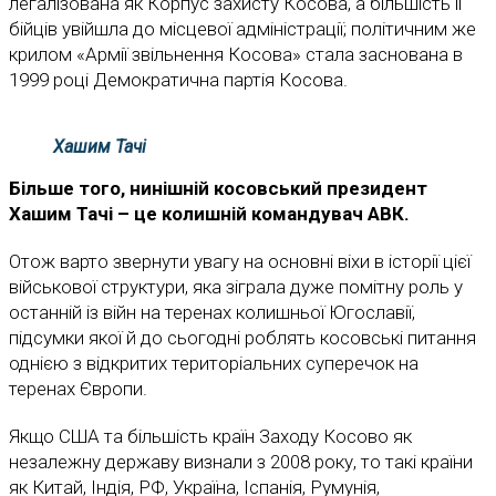
легалізована як Корпус захисту Косова, а більшість її
бійців увійшла до місцевої адміністрації; політичним же
крилом «Армії звільнення Косова» стала заснована в
1999 році Демократична партія Косова.
Хашим Тачі
Більше того, нинішній косовський президент
Хашим Тачі – це колишній командувач АВК.
Отож варто звернути увагу на основні віхи в історії цієї
військової структури, яка зіграла дуже помітну роль у
останній із війн на теренах колишньої Югославії,
підсумки якої й до сьогодні роблять косовські питання
однією з відкритих територіальних суперечок на
теренах Європи.
Якщо США та більшість країн Заходу Косово як
незалежну державу визнали з 2008 року, то такі країни
як Китай, Індія, РФ, Україна, Іспанія, Румунія,