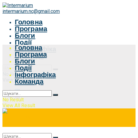
intermarium.nc@gmail.com
Головна
Програма
Блоги
Події
Головна
Інфографіка
Програма
Команда
Блоги
Події
Інфографіка
No Result
View All Result
Команда
No Result
View All Result