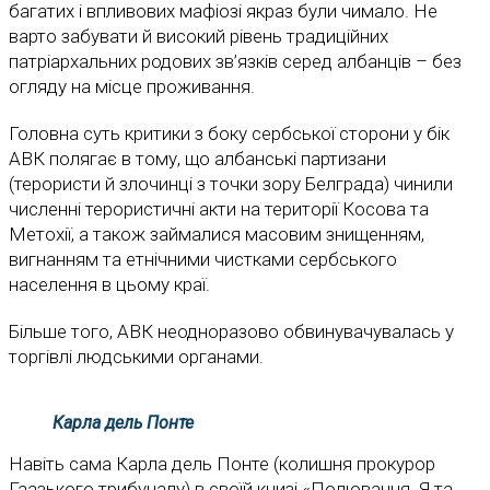
багатих і впливових мафіозі якраз були чимало. Не
варто забувати й високий рівень традиційних
патріархальних родових зв’язків серед албанців – без
огляду на місце проживання.
Головна суть критики з боку сербської сторони у бік
АВК полягає в тому, що албанські партизани
(терористи й злочинці з точки зору Белграда) чинили
численні терористичні акти на території Косова та
Метохії, а також займалися масовим знищенням,
вигнанням та етнічними чистками сербського
населення в цьому краї.
Більше того, АВК неодноразово обвинувачувалась у
торгівлі людськими органами.
Карла дель Понте
Навіть сама Карла дель Понте (колишня прокурор
Гаазького трибуналу) в своїй книзі «Полювання. Я та